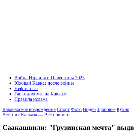
Война Израиля и Палестины 2023
Южный Кавказ после войны
Нефть и газ
Где отдохнуть на Кавказе
Правила ислама
Карабахское возрождение
Спорт
Фото
Видео
Здоровье
Кухня
Вестник Кавказа
—
Все новости
Саакашвили: "Грузинская мечта" выдв