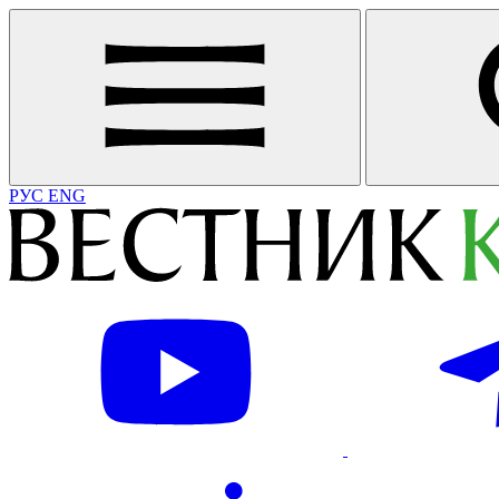
РУС
ENG