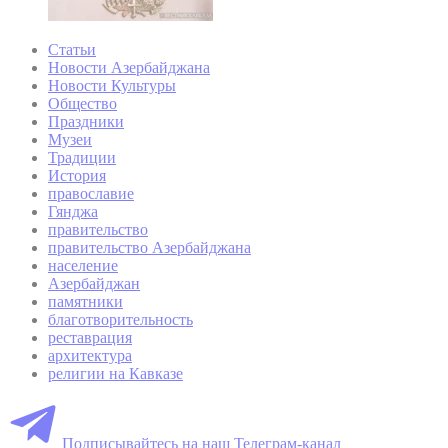
Статьи
Новости Азербайджана
Новости Культуры
Общество
Праздники
Музеи
Традиции
История
православие
Гянджа
правительство
правительство Азербайджана
население
Азербайджан
памятники
благотворительность
реставрация
архитектура
религии на Кавказе
Подписывайтесь на наш Телеграм-канал