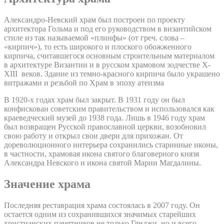
Александро-Невский храм был построен по проекту
архитектора Гольма и под его руководством в византийском
стиле из так называемой «плинфы» (от греч. слова –
«кирпич»), то есть широкого и плоского обожженного
кирпича, считавшегося основным строительным материалом
в архитектуре Византии и в русском храмовом зодчестве X-
XIII веков. Здание из темно-красного кирпича было украшено
витражами и резьбой по Храм в эпоху атеизма
В 1920-х годах храм был закрыт. В 1931 году он был
конфискован советским правительством и использовался как
краеведческий музей до 1938 года. Лишь в 1946 году храм
был возвращен Русской православной церкви, возобновил
свою работу и открыл свои двери для прихожан. От
дореволюционного интерьера сохранились старинные иконы,
в частности, храмовая икона святого благоверного князя
Александра Невского и икона святой Марии Магдалины.
Значение храма
Последняя реставрация храма состоялась в 2007 году. Он
остается одним из сохранившихся значимых старейших
христианских памятников не только Гянджи, но и всего