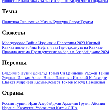
Новости
Аналитика
Статьи
Интервью
Видео
Фото
Подкасты
Темы
Политика
Экономика
Жизнь
Культура
Спорт
Туризм
Сюжеты
Мое здоровье
Война Израиля и Палестины 2023
Южный
Кавказ после войны
Нефть и газ
Где отдохнуть на Кавказе
Правила ислама
Президентские выборы в Азербайджане 2024
Персоны
Владимир Путин
Дональд Трамп
Си Цзиньпин
Реджеп Тайип
Эрдоган
Ильхам Алиев
Никол Пашинян
Ираклий Кобахидзе
Шавкат Мирзиеев
Касым-Жомарт Токаев
Масуд Пезешкиан
Страны
Россия
Турция
Иран
Азербайджан
Армения
Грузия
Абхазия
Израиль
Казахстан
Узбекистан
Китай
США