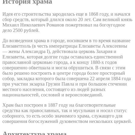
История храма
Идея его строительства зародилась еще в 1868 году, и начался
сбор средств, который длился около 20 лет. Сам великий князь
Михаил Николаевич Романов пожертвовал на богоугодное
дело 2500 рублей.
До возведения храма в городе, носившем в то время название
Елизаветполь (в честь императрицы Елизаветы Алексеевны
— жены Александра I), действовала церковь Захария и
Елизаветы, которая долгие годы оставалась единственной
православной церковью города, а к концу 1880-х годов
совершенно обветшала и могла обрушиться. В связи с этим
было решено построить в центре города более просторный
собор, закладка которого была совершена 22 апреля 1884 года
при участии экзарха Грузии Павла и при большом стечении
местного населения, состоящего из людей разных
национальностей, сословий и вероисповеданий.
Храм был построен в 1887 году на благотворительные
средства как православных, так и мусульман и носил статус
соборного, то есть особо значимого храма, служащего для
совершения богослужений духовенством нескольких церквей.
Архитектура храма