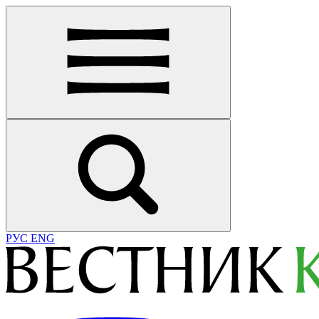
РУС
ENG