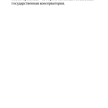
государственная консерватория.
Читайте нас в
Поделиться
Дзен
Новости
Telegram
Вконтакте