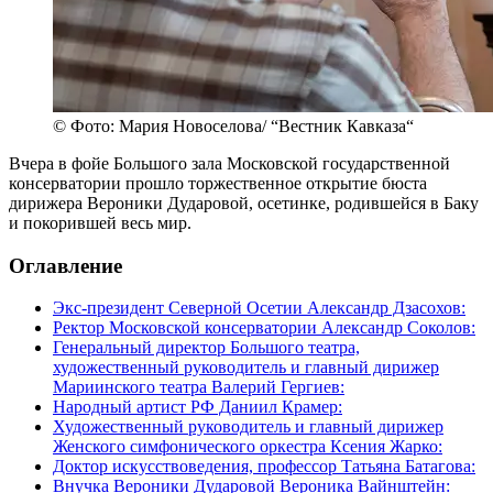
© Фото: Мария Новоселова/ “Вестник Кавказа“
Вчера в фойе Большого зала Московской государственной
консерватории прошло торжественное открытие бюста
дирижера Вероники Дударовой, осетинке, родившейся в Баку
и покорившей весь мир.
Оглавление
Экс-президент Северной Осетии Александр Дзасохов:
Ректор Московской консерватории Александр Соколов:
Генеральный директор Большого театра,
художественный руководитель и главный дирижер
Мариинского театра Валерий Гергиев:
Народный артист РФ Даниил Крамер:
Художественный руководитель и главный дирижер
Женского симфонического оркестра Ксения Жарко:
Доктор искусствоведения, профессор Татьяна Батагова:
Внучка Вероники Дударовой Вероника Вайнштейн: