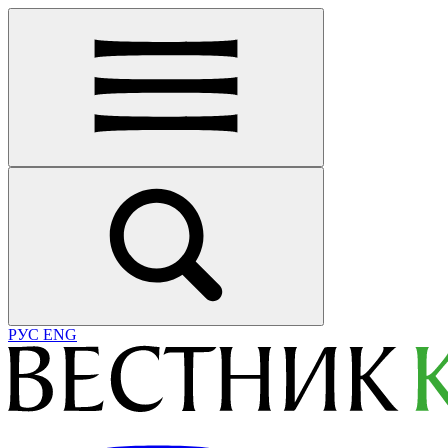
РУС
ENG