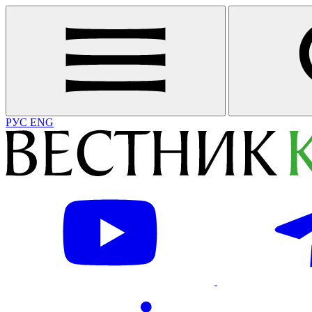
РУС
ENG