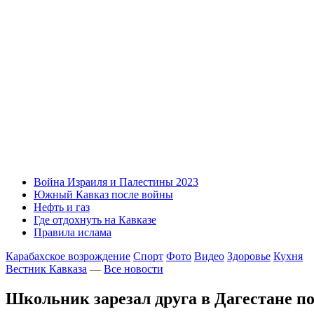
Война Израиля и Палестины 2023
Южный Кавказ после войны
Нефть и газ
Где отдохнуть на Кавказе
Правила ислама
Карабахское возрождение
Спорт
Фото
Видео
Здоровье
Кухня
Вестник Кавказа
—
Все новости
Школьник зарезал друга в Дагестане по