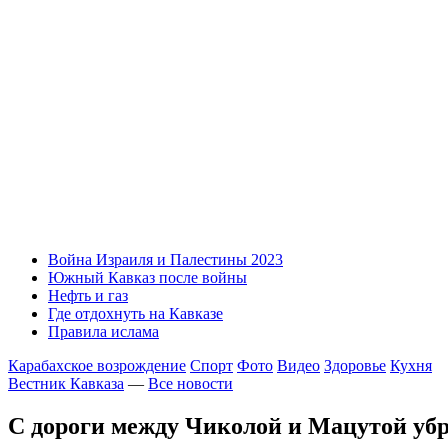
Война Израиля и Палестины 2023
Южный Кавказ после войны
Нефть и газ
Где отдохнуть на Кавказе
Правила ислама
Карабахское возрождение
Спорт
Фото
Видео
Здоровье
Кухня
Вестник Кавказа
—
Все новости
С дороги между Чиколой и Мацутой убр