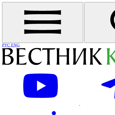
РУС
ENG