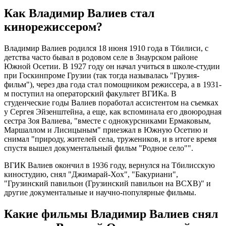
Как Владимир Валиев стал
кинорежиссером?
Владимир Валиев родился 18 июня 1910 года в Тбилиси, с
детства часто бывал в родовом селе в Знаурском районе
Южной Осетии. В 1927 году он начал учиться в школе-студии
при Госкинпроме Грузии (так тогда называлась "Грузия-
фильм"), через два года стал помощником режиссера, а в 1931-
м поступил на операторский факультет ВГИКа. В
студенческие годы Валиев поработал ассистентом на съемках
у Сергея Эйзенштейна, а еще, как вспоминала его двоюродная
сестра Зоя Валиева, "вместе с однокурсниками Ермаковым,
Маршаллом и Лисицыным" приезжал в Южную Осетию и
снимал "природу, жителей села, тружеников, и в итоге время
спустя вышел документальный фильм "Родное село"".
ВГИК Валиев окончил в 1936 году, вернулся на Тбилисскую
киностудию, снял "Джимарай-Хох", "Бакуриани",
"Грузинский павильон (Грузинский павильон на ВСХВ)" и
другие документальные и научно-популярные фильмы.
Какие фильмы Владимир Валиев снял