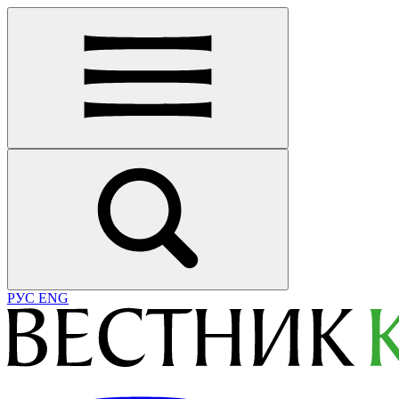
РУС
ENG