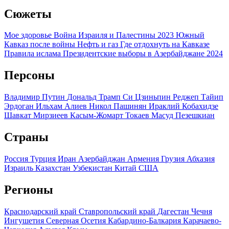
Сюжеты
Мое здоровье
Война Израиля и Палестины 2023
Южный
Кавказ после войны
Нефть и газ
Где отдохнуть на Кавказе
Правила ислама
Президентские выборы в Азербайджане 2024
Персоны
Владимир Путин
Дональд Трамп
Си Цзиньпин
Реджеп Тайип
Эрдоган
Ильхам Алиев
Никол Пашинян
Ираклий Кобахидзе
Шавкат Мирзиеев
Касым-Жомарт Токаев
Масуд Пезешкиан
Страны
Россия
Турция
Иран
Азербайджан
Армения
Грузия
Абхазия
Израиль
Казахстан
Узбекистан
Китай
США
Регионы
Краснодарский край
Ставропольский край
Дагестан
Чечня
Ингушетия
Северная Осетия
Кабардино-Балкария
Карачаево-