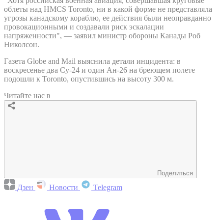
"Хотя российская военная авиация, совершавшая круговые
облеты над HMCS Toronto, ни в какой форме не представляла
угрозы канадскому кораблю, ее действия были неоправданно
провокационными и создавали риск эскалации
напряженности", — заявил министр обороны Канады Роб
Николсон.
Газета Globe and Mail выяснила детали инцидента: в
воскресенье два Су-24 и один Ан-26 на бреющем полете
подошли к Toronto, опустившись на высоту 300 м.
Читайте нас в
Поделиться
Дзен
Новости
Telegram