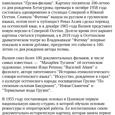
павильонах "Грузия-фильма". Картину посвятили 100-летию
со дня рождения Хетагурова, премьера в октябре 1958 года
состоялась одновременно в столицах Северной и Южной
Осетии. Сначала "Фатима" вышла на русском и грузинском
языках, потом поэт и публицист Реваз Асаев сделал перевод
на осетинский язык, и в декабре 1965 года Валиев представил
новую версию в Северной Осетии. Долгое время этот вариант
картины считался утерянным, а в 2019 году в Осетинском
драматическом театре во Владикавказе "Фатиму" впервые
показали в новом дубляже, приурочив это событие к 160-
летию со дня рождения автора поэмы.
Валиев снял более 100 документальных фильмов, в числе
самых известных — "Махарбек Туганов" об осетинском
художнике, ученике Ильи Репина; "Василий Абаев" о
филологе, авторе пятитомного "Историко-этимологического
словаря осетинского языка"; "Искусство, рожденное в горах"
о культуре осетинского народа; посвященные Грузии "По
снежным склонам Бакуриани", "Новая Сванетия" и
"Термальные воды Грузии".
В 1955 году постановщик основал в Цхинвале первую
национальную школу-студию, в которой обучали основам
режиссуры и операторской работы. Ее воспитанники сняли
документально-историческую картину, которая заняла первое