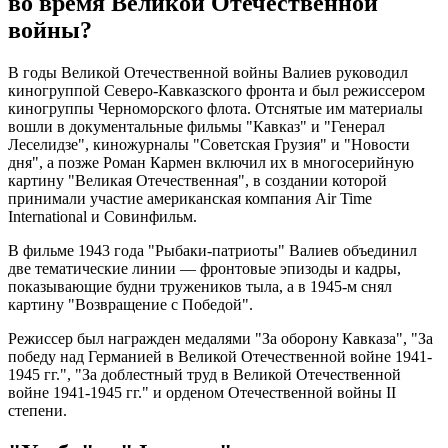
во время Великой Отечественной
войны?
В годы Великой Отечественной войны Валиев руководил
киногруппой Северо-Кавказского фронта и был режиссером
киногруппы Черноморского флота. Отснятые им материалы
вошли в документальные фильмы "Кавказ" и "Генерал
Леселидзе", киножурналы "Советская Грузия" и "Новости
дня", а позже Роман Кармен включил их в многосерийную
картину "Великая Отечественная", в создании которой
принимали участие американская компания Air Time
International и Совинфильм.
В фильме 1943 года "Рыбаки-патриоты" Валиев объединил
две тематические линии — фронтовые эпизоды и кадры,
показывающие будни тружеников тыла, а в 1945-м снял
картину "Возвращение с Победой".
Режиссер был награжден медалями "За оборону Кавказа", "За
победу над Германией в Великой Отечественной войне 1941-
1945 гг.", "За доблестный труд в Великой Отечественной
войне 1941-1945 гг." и орденом Отечественной войны II
степени.