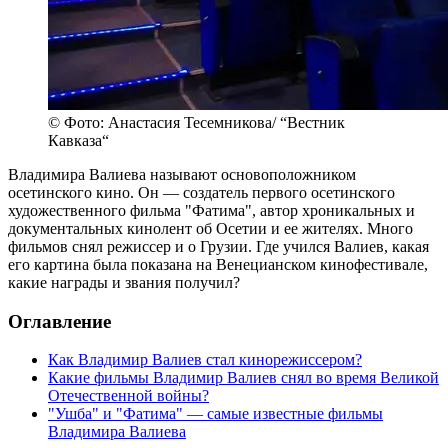
© Фото: Анастасия Тесемникова/ “Вестник
Кавказа“
Владимира Валиева называют основоположником
осетинского кино. Он — создатель первого осетинского
художественного фильма "Фатима", автор хроникальных и
документальных кинолент об Осетии и ее жителях. Много
фильмов снял режиссер и о Грузии. Где учился Валиев, какая
его картина была показана на Венецианском кинофестивале,
какие награды и звания получил?
Оглавление
Как Владимир Валиев стал кинорежиссером?
Какие фильмы Владимир Валиев снял во время Великой
Отечественной войны?
"Ушба" и "Фатима" — самые известные фильмы
Владимира Валиева