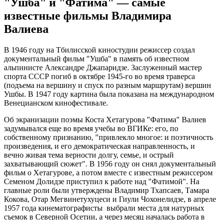
"Ушба" и "Фатима" — самые
известные фильмы Владимира
Валиева
В 1946 году на Тбилисской киностудии режиссер создал
документальный фильм "Ушба" в память об известном
альпинисте Александре Джапаридзе. Заслуженный мастер
спорта СССР погиб в октябре 1945-го во время траверса
(подъема на вершину и спуск по разным маршрутам) вершин
Ушбы. В 1947 году картина была показана на международном
Венецианском кинофестивале.
Об экранизации поэмы Коста Хетагурова "Фатима" Валиев
задумывался еще во время учебы во ВГИКе: его, по
собственному признанию, "привлекло многое: и поэтичность
произведения, и его демократическая направленность, и
вечно живая тема верности долгу, семье, и острый
захватывающий сюжет". В 1956 году он снял документальный
фильм о Хетагурове, а потом вместе с известным режиссером
Семеном Долидзе приступил к работе над "Фатимой". На
главные роли были утверждены Владимир Тхапсаев, Тамара
Кокова, Отар Мегвинетухуцеси и Гиули Чохонелидзе, в апреле
1957 года кинематографисты выбрали места для натурных
съемок в Северной Осетии, а через месяц началась работа в