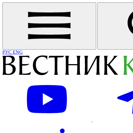
РУС
ENG