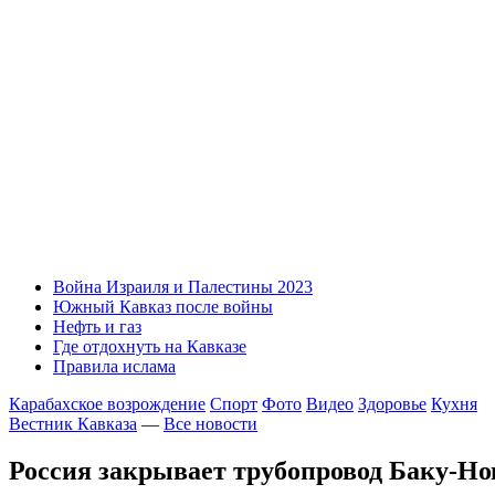
Война Израиля и Палестины 2023
Южный Кавказ после войны
Нефть и газ
Где отдохнуть на Кавказе
Правила ислама
Карабахское возрождение
Спорт
Фото
Видео
Здоровье
Кухня
Вестник Кавказа
—
Все новости
Россия закрывает трубопровод Баку-Но