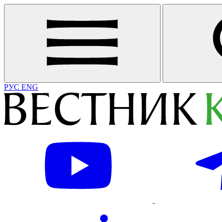
РУС
ENG