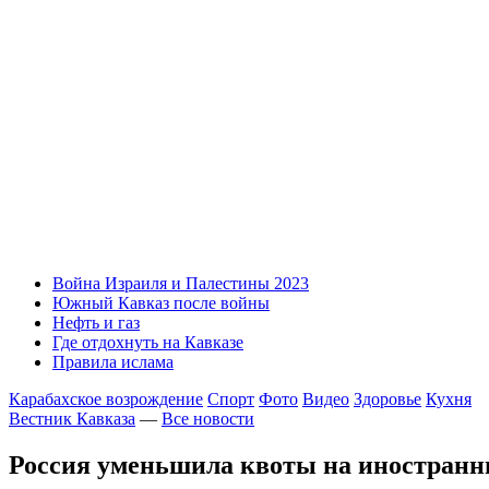
Война Израиля и Палестины 2023
Южный Кавказ после войны
Нефть и газ
Где отдохнуть на Кавказе
Правила ислама
Карабахское возрождение
Спорт
Фото
Видео
Здоровье
Кухня
Вестник Кавказа
—
Все новости
Россия уменьшила квоты на иностранн