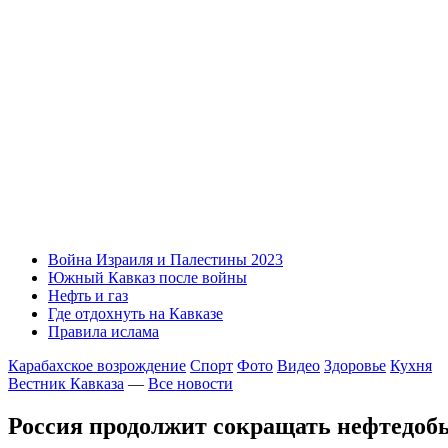
Война Израиля и Палестины 2023
Южный Кавказ после войны
Нефть и газ
Где отдохнуть на Кавказе
Правила ислама
Карабахское возрождение
Спорт
Фото
Видео
Здоровье
Кухня
Вестник Кавказа
—
Все новости
Россия продолжит сокращать нефтедоб