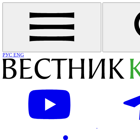
РУС
ENG