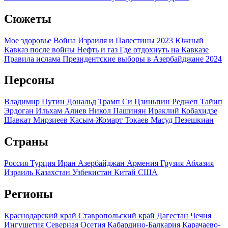
Сюжеты
Мое здоровье
Война Израиля и Палестины 2023
Южный
Кавказ после войны
Нефть и газ
Где отдохнуть на Кавказе
Правила ислама
Президентские выборы в Азербайджане 2024
Персоны
Владимир Путин
Дональд Трамп
Си Цзиньпин
Реджеп Тайип
Эрдоган
Ильхам Алиев
Никол Пашинян
Ираклий Кобахидзе
Шавкат Мирзиеев
Касым-Жомарт Токаев
Масуд Пезешкиан
Страны
Россия
Турция
Иран
Азербайджан
Армения
Грузия
Абхазия
Израиль
Казахстан
Узбекистан
Китай
США
Регионы
Краснодарский край
Ставропольский край
Дагестан
Чечня
Ингушетия
Северная Осетия
Кабардино-Балкария
Карачаево-