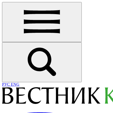
РУС
ENG