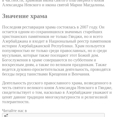
в частности, храмовая икона святого благоверного князя
Александра Невского и икона святой Марии Магдалины.
Значение храма
Последняя реставрация храма состоялась в 2007 году. Он
остается одним из сохранившихся значимых старейших
христианских памятников не только Гянджи, но и всего
Азербайджана и входит в Национальный реестр памятников
истории Азербайджанской Республики. Храм пользуется
популярностью не только среди православных, но и среди
мусульман, которые также посещают этот Божий дом.
Богослужения в храме совершаются по субботним и
воскресным дням, а также по великим праздникам. Также
ведется духовно-просветительская деятельность, проводятся
беседы перед таинствами Крещения и Венчания.
Деятельность русского православного храма, возведенного в
честь святого великого князя Александра Невского в Гяндже,
свидетельствует о том, насколько в Азербайджане уважают и
ценят давние традиции многокультурности и религиозной
толерантности.
Читайте нас в