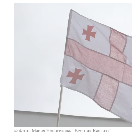
© Фото: Мария Новоселова/ “Вестник Кавказа“