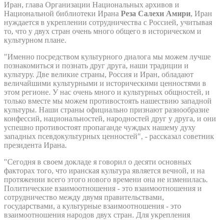
Иран, глава Организации Национальных архивов и
Национальной библиотеки Ирана
Реза Салехи Амири
, Иран
нуждается в укреплении сотрудничества с Россией, учитывая
то, что у двух стран очень много общего в историческом и
культурном плане.
"Именно посредством культурного диалога мы можем лучше
познакомиться и познать друг друга, наши традиции и
культуру. Две великие страны, Россия и Иран, обладают
величайшими культурными и историческими ценностями в
этом регионе. У нас очень много и культурных общностей, и
только вместе мы можем противостоять нашествию западной
культуры. Наши страны официально признают разнообразие
конфессий, национальностей, народностей друг у друга, и они
успешно противостоят пропаганде чуждых нашему духу
западных псевдокультурных ценностей", - рассказал советник
президента Ирана.
"Сегодня в своем докладе я говорил о десяти основных
факторах того, что иранская культура является вечной, и на
протяжении всего этого нового времени она не изменилась.
Политические взаимоотношения - это взаимоотношения и
сотрудничество между двумя правительствами,
государствами, а культурные взаимоотношения - это
взаимоотношения народов двух стран. Для укрепления