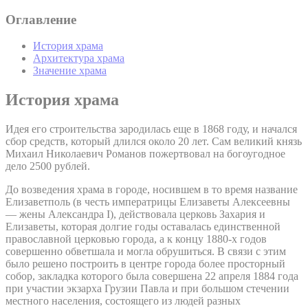
Оглавление
История храма
Архитектура храма
Значение храма
История храма
Идея его строительства зародилась еще в 1868 году, и начался
сбор средств, который длился около 20 лет. Сам великий князь
Михаил Николаевич Романов пожертвовал на богоугодное
дело 2500 рублей.
До возведения храма в городе, носившем в то время название
Елизаветполь (в честь императрицы Елизаветы Алексеевны
— жены Александра I), действовала церковь Захария и
Елизаветы, которая долгие годы оставалась единственной
православной церковью города, а к концу 1880-х годов
совершенно обветшала и могла обрушиться. В связи с этим
было решено построить в центре города более просторный
собор, закладка которого была совершена 22 апреля 1884 года
при участии экзарха Грузии Павла и при большом стечении
местного населения, состоящего из людей разных