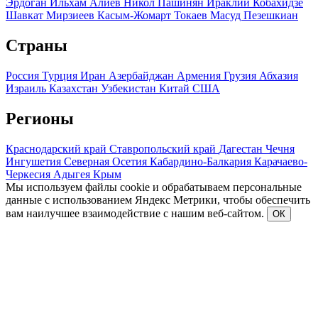
Эрдоган
Ильхам Алиев
Никол Пашинян
Ираклий Кобахидзе
Шавкат Мирзиеев
Касым-Жомарт Токаев
Масуд Пезешкиан
Страны
Россия
Турция
Иран
Азербайджан
Армения
Грузия
Абхазия
Израиль
Казахстан
Узбекистан
Китай
США
Регионы
Краснодарский край
Ставропольский край
Дагестан
Чечня
Ингушетия
Северная Осетия
Кабардино-Балкария
Карачаево-
Черкесия
Адыгея
Крым
Мы используем файлы cookie и обрабатываем персональные
данные с использованием Яндекс Метрики, чтобы обеспечить
вам наилучшее взаимодействие с нашим веб-сайтом.
ОК