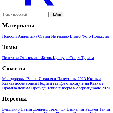
Найти
Материалы
Новости
Аналитика
Статьи
Интервью
Видео
Фото
Подкасты
Темы
Политика
Экономика
Жизнь
Культура
Спорт
Туризм
Сюжеты
Мое здоровье
Война Израиля и Палестины 2023
Южный
Кавказ после войны
Нефть и газ
Где отдохнуть на Кавказе
Правила ислама
Президентские выборы в Азербайджане 2024
Персоны
Владимир Путин
Дональд Трамп
Си Цзиньпин
Реджеп Тайип