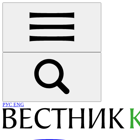
РУС
ENG