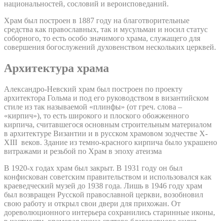
национальностей, сословий и вероисповеданий.
Храм был построен в 1887 году на благотворительные
средства как православных, так и мусульман и носил статус
соборного, то есть особо значимого храма, служащего для
совершения богослужений духовенством нескольких церквей.
Архитектура храма
Александро-Невский храм был построен по проекту
архитектора Гольма и под его руководством в византийском
стиле из так называемой «плинфы» (от греч. слова –
«кирпич»), то есть широкого и плоского обожженного
кирпича, считавшегося основным строительным материалом
в архитектуре Византии и в русском храмовом зодчестве X-
XIII веков. Здание из темно-красного кирпича было украшено
витражами и резьбой по Храм в эпоху атеизма
В 1920-х годах храм был закрыт. В 1931 году он был
конфискован советским правительством и использовался как
краеведческий музей до 1938 года. Лишь в 1946 году храм
был возвращен Русской православной церкви, возобновил
свою работу и открыл свои двери для прихожан. От
дореволюционного интерьера сохранились старинные иконы,