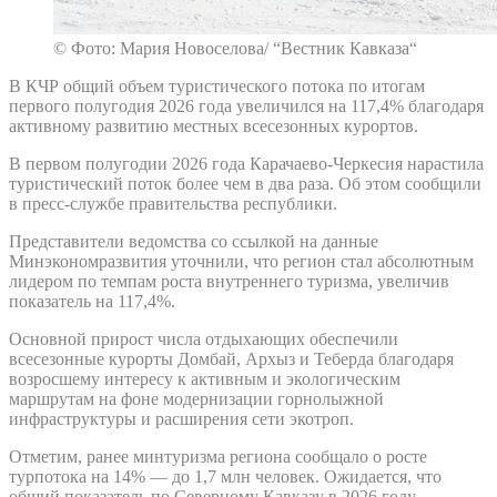
© Фото: Мария Новоселова/ “Вестник Кавказа“
В КЧР общий объем туристического потока по итогам
первого полугодия 2026 года увеличился на 117,4% благодаря
активному развитию местных всесезонных курортов.
В первом полугодии 2026 года Карачаево-Черкесия нарастила
туристический поток более чем в два раза. Об этом сообщили
в пресс-службе правительства республики.
Представители ведомства со ссылкой на данные
Минэкономразвития уточнили, что регион стал абсолютным
лидером по темпам роста внутреннего туризма, увеличив
показатель на 117,4%.
Основной прирост числа отдыхающих обеспечили
всесезонные курорты Домбай, Архыз и Теберда благодаря
возросшему интересу к активным и экологическим
маршрутам на фоне модернизации горнолыжной
инфраструктуры и расширения сети экотроп.
Отметим, ранее минтуризма региона сообщало о росте
турпотока на 14% — до 1,7 млн человек. Ожидается, что
общий показатель по Северному Кавказу в 2026 году