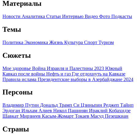
Материалы
Новости
Аналитика
Статьи
Интервью
Видео
Фото
Подкасты
Темы
Политика
Экономика
Жизнь
Культура
Спорт
Туризм
Сюжеты
Мое здоровье
Война Израиля и Палестины 2023
Южный
Кавказ после войны
Нефть и газ
Где отдохнуть на Кавказе
Правила ислама
Президентские выборы в Азербайджане 2024
Персоны
Владимир Путин
Дональд Трамп
Си Цзиньпин
Реджеп Тайип
Эрдоган
Ильхам Алиев
Никол Пашинян
Ираклий Кобахидзе
Шавкат Мирзиеев
Касым-Жомарт Токаев
Масуд Пезешкиан
Страны