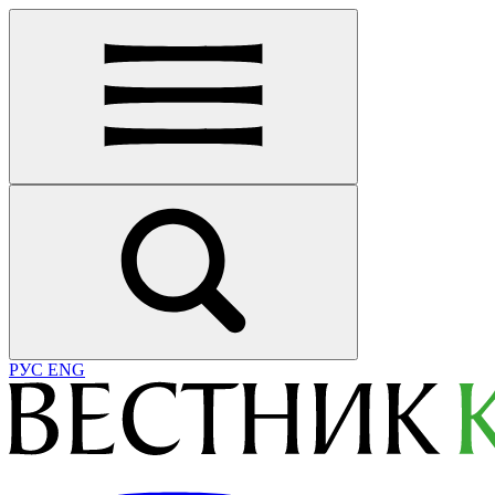
РУС
ENG