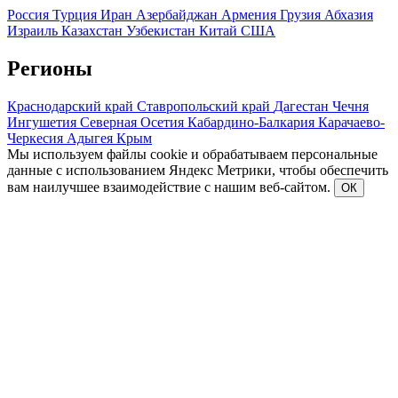
Россия
Турция
Иран
Азербайджан
Армения
Грузия
Абхазия
Израиль
Казахстан
Узбекистан
Китай
США
Регионы
Краснодарский край
Ставропольский край
Дагестан
Чечня
Ингушетия
Северная Осетия
Кабардино-Балкария
Карачаево-
Черкесия
Адыгея
Крым
Мы используем файлы cookie и обрабатываем персональные
данные с использованием Яндекс Метрики, чтобы обеспечить
вам наилучшее взаимодействие с нашим веб-сайтом.
ОК