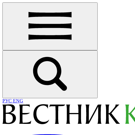
РУС
ENG