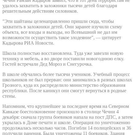
Чечни Рамзан Кадыров заявил, что в тот день террористам не
удалось захватить в заложники тысячи детей благодаря
решительным действиям силовиков.
"Эти шайтаны целенаправленно пришли сюда, чтобы
захватить в заложники детей. Они заранее изучили схему
объекта, все входы и выходы, но Всевышний не дал им
возможности осуществить такое злодеяние", — цитирует
Кадырова РИА Новости.
Школа полностью восстановлена. Туда уже завезли новую
технику и мебель, а во дворе поставили новогоднюю елку.
Гостей встречали Дед Мороз и Снегурочка.
В школе обучались более тысячи учеников. Учебный процесс
школьников не был прерван: они занимались в разных школах
Грозного, куда их распределило министерство образования
республики. После каникул они смогут вернуться в родные
стены.
Напомним, что крупнейшее за последнее время на Северном
Кавказе боестолкновение произошло в столице Чечни 4
декабря: сначала группа боевиков напала на пост ДПС, а затем
укрылась в Доме печати и школе. Операция по уничтожению
продолжалась несколько часов. Погибли 14 полицейских и 36
получили ранения. Были уничтожены 11 боевиков. Здания