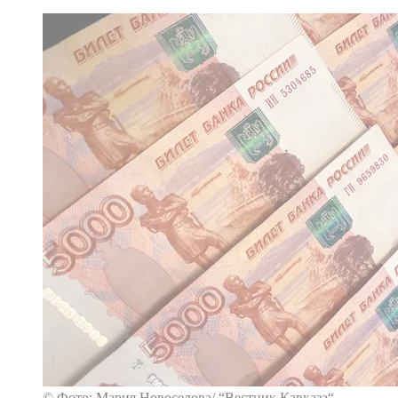
© Фото: Мария Новоселова/ “Вестник Кавказа“