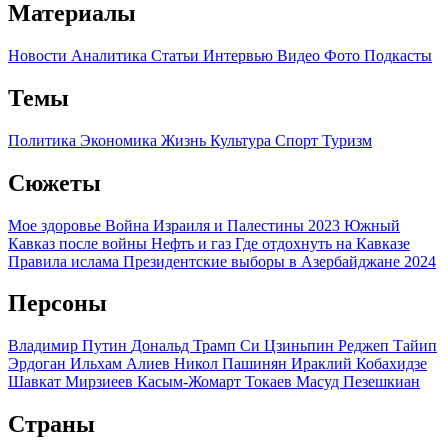
Материалы
Новости
Аналитика
Статьи
Интервью
Видео
Фото
Подкасты
Темы
Политика
Экономика
Жизнь
Культура
Спорт
Туризм
Сюжеты
Мое здоровье
Война Израиля и Палестины 2023
Южный
Кавказ после войны
Нефть и газ
Где отдохнуть на Кавказе
Правила ислама
Президентские выборы в Азербайджане 2024
Персоны
Владимир Путин
Дональд Трамп
Си Цзиньпин
Реджеп Тайип
Эрдоган
Ильхам Алиев
Никол Пашинян
Ираклий Кобахидзе
Шавкат Мирзиеев
Касым-Жомарт Токаев
Масуд Пезешкиан
Страны