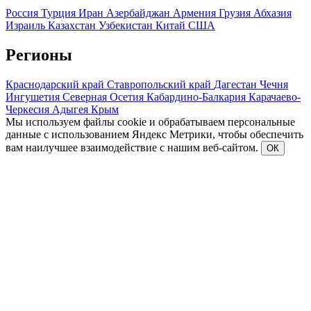
Россия
Турция
Иран
Азербайджан
Армения
Грузия
Абхазия
Израиль
Казахстан
Узбекистан
Китай
США
Регионы
Краснодарский край
Ставропольский край
Дагестан
Чечня
Ингушетия
Северная Осетия
Кабардино-Балкария
Карачаево-
Черкесия
Адыгея
Крым
Мы используем файлы cookie и обрабатываем персональные
данные с использованием Яндекс Метрики, чтобы обеспечить
вам наилучшее взаимодействие с нашим веб-сайтом.
ОК