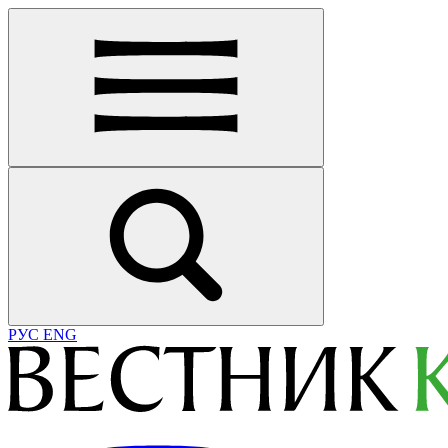
РУС
ENG