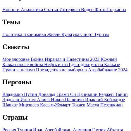
Новости
Аналитика
Статьи
Интервью
Видео
Фото
Подкасты
Темы
Политика
Экономика
Жизнь
Культура
Спорт
Туризм
Сюжеты
Мое здоровье
Война Израиля и Палестины 2023
Южный
Кавказ после войны
Нефть и газ
Где отдохнуть на Кавказе
Правила ислама
Президентские выборы в Азербайджане 2024
Персоны
Владимир Путин
Дональд Трамп
Си Цзиньпин
Реджеп Тайип
Эрдоган
Ильхам Алиев
Никол Пашинян
Ираклий Кобахидзе
Шавкат Мирзиеев
Касым-Жомарт Токаев
Масуд Пезешкиан
Страны
Россия
Турция
Иран
Азербайджан
Армения
Грузия
Абхазия