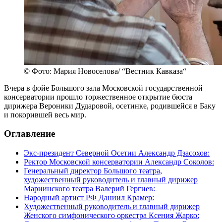
© Фото: Мария Новоселова/ “Вестник Кавказа“
Вчера в фойе Большого зала Московской государственной
консерватории прошло торжественное открытие бюста
дирижера Вероники Дударовой, осетинке, родившейся в Баку
и покорившей весь мир.
Оглавление
Экс-президент Северной Осетии Александр Дзасохов:
Ректор Московской консерватории Александр Соколов:
Генеральный директор Большого театра,
художественный руководитель и главный дирижер
Мариинского театра Валерий Гергиев:
Народный артист РФ Даниил Крамер:
Художественный руководитель и главный дирижер
Женского симфонического оркестра Ксения Жарко: