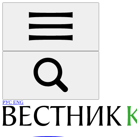
РУС
ENG