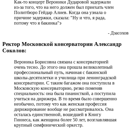
Как-то концерт Вероники Дударовой задержали
из-за того, что на него должен был приехать член
Политбюро Гейдар Алиев. Когда она узнала о
причине задержки, сказала: "Ну и что, я рада,
потому что я бакинка"э
- Дзасохов
Ректор Московской консерватории Александр
Соколов:
Вероника Борисовна связана с консерваторией
очень тесно. До этого она прошла великолепный
профессиональный путь, начиная с бакинской
школы-десятилетки и училища при ленинградской
консерватории. С таким багажом она поступила в
Московскую консерваторию, резко поменяв
специальность: она была пианисткой, а поступила
учиться на дирижера. В то время было совершенно
необычно, потому что как женская профессия
дирижирование вообще не рассматривалось. Она
осталась единственной, вошедшей в Книгу
Гиннеса, как женщина более 50 лет, возглавлявшая
крупный симфонический оркестр.