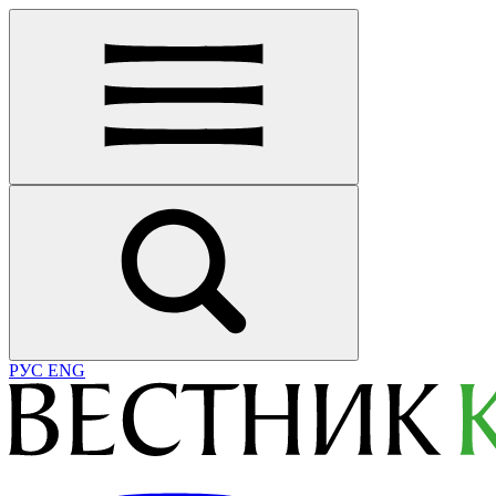
РУС
ENG