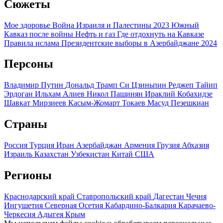
Сюжеты
Мое здоровье
Война Израиля и Палестины 2023
Южный
Кавказ после войны
Нефть и газ
Где отдохнуть на Кавказе
Правила ислама
Президентские выборы в Азербайджане 2024
Персоны
Владимир Путин
Дональд Трамп
Си Цзиньпин
Реджеп Тайип
Эрдоган
Ильхам Алиев
Никол Пашинян
Ираклий Кобахидзе
Шавкат Мирзиеев
Касым-Жомарт Токаев
Масуд Пезешкиан
Страны
Россия
Турция
Иран
Азербайджан
Армения
Грузия
Абхазия
Израиль
Казахстан
Узбекистан
Китай
США
Регионы
Краснодарский край
Ставропольский край
Дагестан
Чечня
Ингушетия
Северная Осетия
Кабардино-Балкария
Карачаево-
Черкесия
Адыгея
Крым