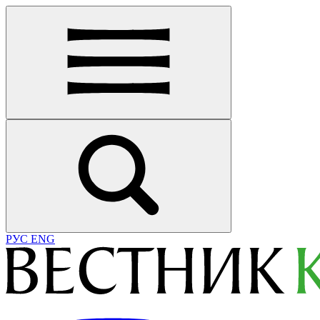
РУС
ENG