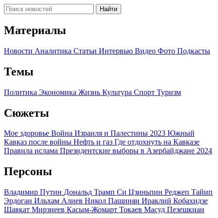
Найти
Материалы
Новости
Аналитика
Статьи
Интервью
Видео
Фото
Подкасты
Темы
Политика
Экономика
Жизнь
Культура
Спорт
Туризм
Сюжеты
Мое здоровье
Война Израиля и Палестины 2023
Южный
Кавказ после войны
Нефть и газ
Где отдохнуть на Кавказе
Правила ислама
Президентские выборы в Азербайджане 2024
Персоны
Владимир Путин
Дональд Трамп
Си Цзиньпин
Реджеп Тайип
Эрдоган
Ильхам Алиев
Никол Пашинян
Ираклий Кобахидзе
Шавкат Мирзиеев
Касым-Жомарт Токаев
Масуд Пезешкиан