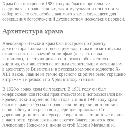
Храм был построен в 1887 году на благотворительные
средства как православных, так и мусульман и носил статус
соборного, то есть особо значимого храма, служащего для
совершения богослужений духовенством нескольких церквей.
Архитектура храма
Александро-Невский храм был построен по проекту
архитектора Гольма и под его руководством в византийском
стиле из так называемой «плинфы» (от греч. слова –
«кирпич»), то есть широкого и плоского обожженного
кирпича, считавшегося основным строительным материалом
в архитектуре Византии и в русском храмовом зодчестве X-
XIII веков. Здание из темно-красного кирпича было украшено
витражами и резьбой по Храм в эпоху атеизма
В 1920-х годах храм был закрыт. В 1931 году он был
конфискован советским правительством и использовался как
краеведческий музей до 1938 года. Лишь в 1946 году храм
был возвращен Русской православной церкви, возобновил
свою работу и открыл свои двери для прихожан. От
дореволюционного интерьера сохранились старинные иконы,
в частности, храмовая икона святого благоверного князя
Александра Невского и икона святой Марии Магдалины.