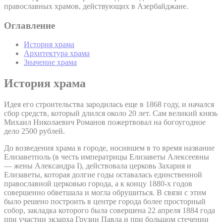
православных храмов, действующих в Азербайджане.
Оглавление
История храма
Архитектура храма
Значение храма
История храма
Идея его строительства зародилась еще в 1868 году, и начался
сбор средств, который длился около 20 лет. Сам великий князь
Михаил Николаевич Романов пожертвовал на богоугодное
дело 2500 рублей.
До возведения храма в городе, носившем в то время название
Елизаветполь (в честь императрицы Елизаветы Алексеевны
— жены Александра I), действовала церковь Захария и
Елизаветы, которая долгие годы оставалась единственной
православной церковью города, а к концу 1880-х годов
совершенно обветшала и могла обрушиться. В связи с этим
было решено построить в центре города более просторный
собор, закладка которого была совершена 22 апреля 1884 года
при участии экзарха Грузии Павла и при большом стечении