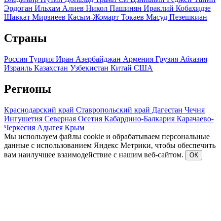
Эрдоган
Ильхам Алиев
Никол Пашинян
Ираклий Кобахидзе
Шавкат Мирзиеев
Касым-Жомарт Токаев
Масуд Пезешкиан
Страны
Россия
Турция
Иран
Азербайджан
Армения
Грузия
Абхазия
Израиль
Казахстан
Узбекистан
Китай
США
Регионы
Краснодарский край
Ставропольский край
Дагестан
Чечня
Ингушетия
Северная Осетия
Кабардино-Балкария
Карачаево-
Черкесия
Адыгея
Крым
Мы используем файлы cookie и обрабатываем персональные
данные с использованием Яндекс Метрики, чтобы обеспечить
вам наилучшее взаимодействие с нашим веб-сайтом.
ОК