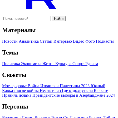
Найти
Материалы
Новости
Аналитика
Статьи
Интервью
Видео
Фото
Подкасты
Темы
Политика
Экономика
Жизнь
Культура
Спорт
Туризм
Сюжеты
Мое здоровье
Война Израиля и Палестины 2023
Южный
Кавказ после войны
Нефть и газ
Где отдохнуть на Кавказе
Правила ислама
Президентские выборы в Азербайджане 2024
Персоны
Владимир Путин
Дональд Трамп
Си Цзиньпин
Реджеп Тайип