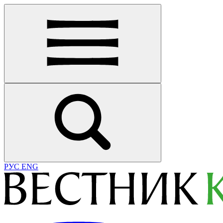
РУС
ENG