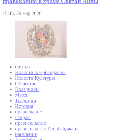
провокацию в храме Святой Анны
15:45, 29 мар 2026
Статьи
Новости Азербайджана
Новости Культуры
Общество
Праздники
Музеи
Традиции
История
православие
Гянджа
правительство
правительство Азербайджана
население
Азербайджан