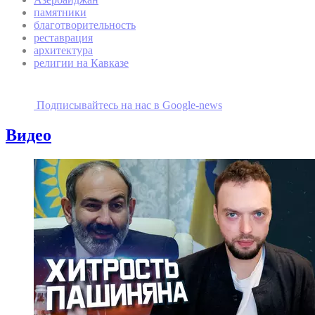
памятники
благотворительность
реставрация
архитектура
религии на Кавказе
Подписывайтесь на наc в Google-news
Видео