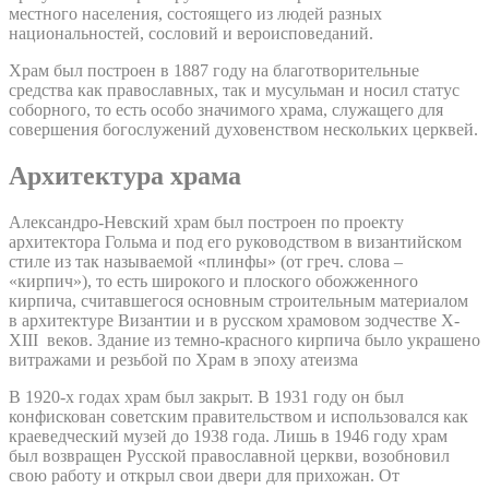
местного населения, состоящего из людей разных
национальностей, сословий и вероисповеданий.
Храм был построен в 1887 году на благотворительные
средства как православных, так и мусульман и носил статус
соборного, то есть особо значимого храма, служащего для
совершения богослужений духовенством нескольких церквей.
Архитектура храма
Александро-Невский храм был построен по проекту
архитектора Гольма и под его руководством в византийском
стиле из так называемой «плинфы» (от греч. слова –
«кирпич»), то есть широкого и плоского обожженного
кирпича, считавшегося основным строительным материалом
в архитектуре Византии и в русском храмовом зодчестве X-
XIII веков. Здание из темно-красного кирпича было украшено
витражами и резьбой по Храм в эпоху атеизма
В 1920-х годах храм был закрыт. В 1931 году он был
конфискован советским правительством и использовался как
краеведческий музей до 1938 года. Лишь в 1946 году храм
был возвращен Русской православной церкви, возобновил
свою работу и открыл свои двери для прихожан. От