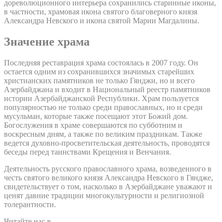
дореволюционного интерьера сохранились старинные иконы,
в частности, храмовая икона святого благоверного князя
Александра Невского и икона святой Марии Магдалины.
Значение храма
Последняя реставрация храма состоялась в 2007 году. Он
остается одним из сохранившихся значимых старейших
христианских памятников не только Гянджи, но и всего
Азербайджана и входит в Национальный реестр памятников
истории Азербайджанской Республики. Храм пользуется
популярностью не только среди православных, но и среди
мусульман, которые также посещают этот Божий дом.
Богослужения в храме совершаются по субботним и
воскресным дням, а также по великим праздникам. Также
ведется духовно-просветительская деятельность, проводятся
беседы перед таинствами Крещения и Венчания.
Деятельность русского православного храма, возведенного в
честь святого великого князя Александра Невского в Гяндже,
свидетельствует о том, насколько в Азербайджане уважают и
ценят давние традиции многокультурности и религиозной
толерантности.
Читайте нас в