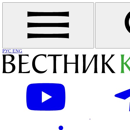
РУС
ENG