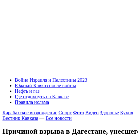
Война Израиля и Палестины 2023
Южный Кавказ после войны
Нефть и газ
Где отдохнуть на Кавказе
Правила ислама
Карабахское возрождение
Спорт
Фото
Видео
Здоровье
Кухня
Вестник Кавказа
—
Все новости
Причиной взрыва в Дагестане, унесшег