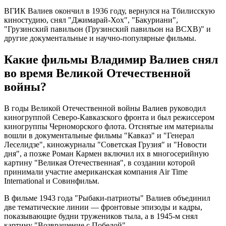
ВГИК Валиев окончил в 1936 году, вернулся на Тбилисскую
киностудию, снял "Джимарай-Хох", "Бакуриани",
"Грузинский павильон (Грузинский павильон на ВСХВ)" и
другие документальные и научно-популярные фильмы.
Какие фильмы Владимир Валиев снял
во время Великой Отечественной
войны?
В годы Великой Отечественной войны Валиев руководил
киногруппой Северо-Кавказского фронта и был режиссером
киногруппы Черноморского флота. Отснятые им материалы
вошли в документальные фильмы "Кавказ" и "Генерал
Леселидзе", киножурналы "Советская Грузия" и "Новости
дня", а позже Роман Кармен включил их в многосерийную
картину "Великая Отечественная", в создании которой
принимали участие американская компания Air Time
International и Совинфильм.
В фильме 1943 года "Рыбаки-патриоты" Валиев объединил
две тематические линии — фронтовые эпизоды и кадры,
показывающие будни тружеников тыла, а в 1945-м снял
картину "Возвращение с Победой".