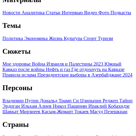
Новости
Аналитика
Статьи
Интервью
Видео
Фото
Подкасты
Темы
Политика
Экономика
Жизнь
Культура
Спорт
Туризм
Сюжеты
Мое здоровье
Война Израиля и Палестины 2023
Южный
Кавказ после войны
Нефть и газ
Где отдохнуть на Кавказе
Правила ислама
Президентские выборы в Азербайджане 2024
Персоны
Владимир Путин
Дональд Трамп
Си Цзиньпин
Реджеп Тайип
Эрдоган
Ильхам Алиев
Никол Пашинян
Ираклий Кобахидзе
Шавкат Мирзиеев
Касым-Жомарт Токаев
Масуд Пезешкиан
Страны