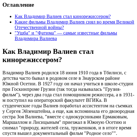
Оглавление
Как Владимир Валиев стал кинорежиссером?
Какие фильмы Владимир Валиев снял во время Великой
Отечественной войны?
"Ушба" и "Фатима" — самые известные фильмы
Владимира Валиева
Как Владимир Валиев стал
кинорежиссером?
Владимир Валиев родился 18 июня 1910 года в Тбилиси, с
детства часто бывал в родовом селе в Знаурском районе
Южной Осетии. В 1927 году он начал учиться в школе-студии
при Госкинпроме Грузии (так тогда называлась "Грузия-
фильм"), через два года стал помощником режиссера, а в 1931-
м поступил на операторский факультет ВГИКа. В
студенческие годы Валиев поработал ассистентом на съемках
у Сергея Эйзенштейна, а еще, как вспоминала его двоюродная
сестра Зоя Валиева, "вместе с однокурсниками Ермаковым,
Маршаллом и Лисицыным" приезжал в Южную Осетию и
снимал "природу, жителей села, тружеников, и в итоге время
спустя вышел документальный фильм "Родное село"".