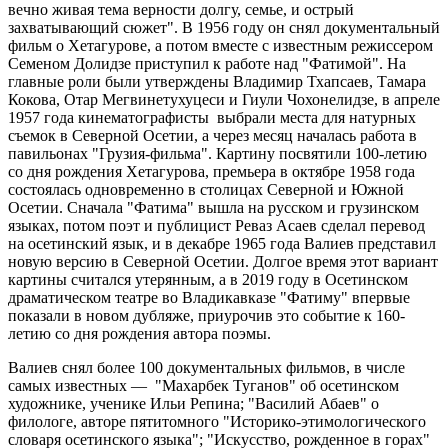
вечно живая тема верности долгу, семье, и острый
захватывающий сюжет". В 1956 году он снял документальный
фильм о Хетагурове, а потом вместе с известным режиссером
Семеном Долидзе приступил к работе над "Фатимой". На
главные роли были утверждены Владимир Тхапсаев, Тамара
Кокова, Отар Мегвинетухуцеси и Гиули Чохонелидзе, в апреле
1957 года кинематографисты выбрали места для натурных
съемок в Северной Осетии, а через месяц началась работа в
павильонах "Грузия-фильма". Картину посвятили 100-летию
со дня рождения Хетагурова, премьера в октябре 1958 года
состоялась одновременно в столицах Северной и Южной
Осетии. Сначала "Фатима" вышла на русском и грузинском
языках, потом поэт и публицист Реваз Асаев сделал перевод
на осетинский язык, и в декабре 1965 года Валиев представил
новую версию в Северной Осетии. Долгое время этот вариант
картины считался утерянным, а в 2019 году в Осетинском
драматическом театре во Владикавказе "Фатиму" впервые
показали в новом дубляже, приурочив это событие к 160-
летию со дня рождения автора поэмы.
Валиев снял более 100 документальных фильмов, в числе
самых известных — "Махарбек Туганов" об осетинском
художнике, ученике Ильи Репина; "Василий Абаев" о
филологе, авторе пятитомного "Историко-этимологического
словаря осетинского языка"; "Искусство, рожденное в горах"