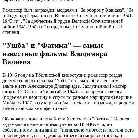
Режиссер был награжден медалями "За оборону Кавказа", "За
победу над Германией в Великой Отечественной войне 1941-
1945 гг.", "За доблестный труд в Великой Отечественной
войне 1941-1945 гг." и орденом Отечественной войны II
степени.
"Ушба" и "Фатима" — самые
известные фильмы Владимира
Валиева
В 1946 году на Тбилисской киностудии режиссер создал
документальный фильм "Ушба" в память об известном
альпинисте Александре Джапаридзе. Заслуженный мастер
спорта СССР погиб в октябре 1945-го во время траверса
(подъема на вершину и спуск по разным маршрутам) вершин
Ушбы. В 1947 году картина была показана на международном
Венецианском кинофестивале.
Об экранизации поэмы Коста Хетагурова "Фатима" Валиев
задумывался еще во время учебы во ВГИКе: его, по
собственному признанию, "привлекло многое: и поэтичность
произведения, и его демократическая направленность, и