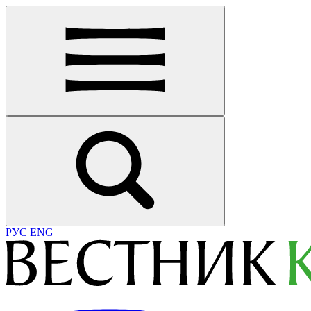
РУС
ENG