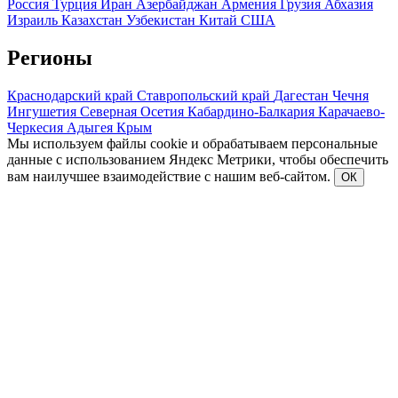
Россия
Турция
Иран
Азербайджан
Армения
Грузия
Абхазия
Израиль
Казахстан
Узбекистан
Китай
США
Регионы
Краснодарский край
Ставропольский край
Дагестан
Чечня
Ингушетия
Северная Осетия
Кабардино-Балкария
Карачаево-
Черкесия
Адыгея
Крым
Мы используем файлы cookie и обрабатываем персональные
данные с использованием Яндекс Метрики, чтобы обеспечить
вам наилучшее взаимодействие с нашим веб-сайтом.
ОК