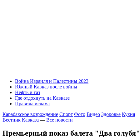
Война Израиля и Палестины 2023
Южный Кавказ после войны
Нефть и газ
Где отдохнуть на Кавказе
Правила ислама
Карабахское возрождение
Спорт
Фото
Видео
Здоровье
Кухня
Вестник Кавказа
—
Все новости
Премьерный показ балета "Два голубя"