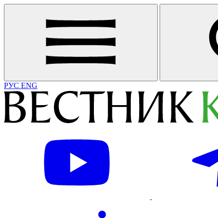
РУС
ENG