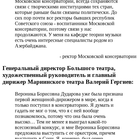
Московской консерватории, всегда сохраняются
связи с творческими институциями тех стран,
которые раньше были связаны политически. До
сих пор почти все ректоры бывших республик
Советского союза - воспитанники Московской
консерватории, поэтому связи у нас
продолжаются. У меня на кафедре теории музыки
есть очень интересные специалисты родом из
Азербайджана.
- ректор Московской консерватории
Генеральный директор Большого театра,
художественный руководитель и главный
дирижер Мариинского театра Валерий Гергиев:
Вероника Борисовна Дударова уже была признана
первой женщиной-дирижером в мире, когда я
только поступил в консерваторию. Я думать и
гадать не мог о том, что я с ней вообще
познакомлюсь, потому что она была очень
высоко… Тем не менее я выиграл какой-то
всесоюзный конкурс, и мне Вероника Борисовна
предложила выступить с ее оркестром, причем
выступить в Сочи. Я, конечно, был очень