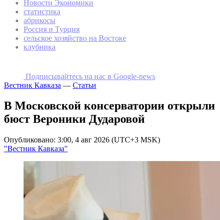
Новости Экономики
статистика
абрикосы
Россия и Турция
сельское хозяйство на Востоке
клубника
Подписывайтесь на наc в Google-news
Вестник Кавказа
—
Статьи
В Московской консерватории открыли
бюст Вероники Дударовой
Опубликовано: 3:00, 4 авг 2026 (UTC+3 MSK)
"Вестник Кавказа"