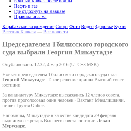
Южный Кавказ после войны
Нефть и газ
Где отдохнуть на Кавказе
Правила ислама
Карабахское возрождение
Спорт
Фото
Видео
Здоровье
Кухня
Вестник Кавказа
—
Все новости
Председателем Тбилисского городского
суда выбрали Георгия Микаутадзе
Опубликовано: 12:32, 4 мар 2016 (UTC+3 MSK)
Новым председателем Тбилисского городского суда стал
Георгий Микаутадзе
. Такое решение принял Высший совет
юстиции.
За кандидатуру Микаутадзе высказались 12 членов совета,
против проголосовал один человек - Вахтанг Мчедлишвили,
пишет Грузия Online.
Напомним, Микаутадзе в качестве кандидата 29 февраля
выдвинул секретарь Высшего совета юстиции
Леван
Мурусидзе
.