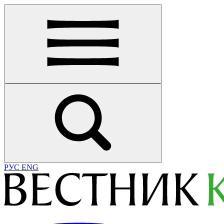
РУС
ENG