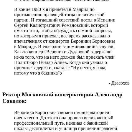
В конце 1980-х я прилетел в Мадрид по
приглашению правящей тогда политической
партии. И тогдашний советский посол в Испании
Сергей Калистратович Романовский, который
вместо того, чтобы обсуждать со мной вопросы,
по которым я приехал, все время рассказывал о
впечатлениях от концертов Вероники Борисовны
в Мадриде. И еще один запоминающийся случай.
Как-то концерт Вероники Дударовой задержали
из-за того, что на него должен был приехать член
Политбюро Гейдар Алиев. Когда она узнала о
причине задержки, сказала: "Ну и что, я рада,
потому что я бакинка"э
- Дзасохов
Ректор Московской консерватории Александр
Соколов:
Вероника Борисовна связана с консерваторией
очень тесно. До этого она прошла великолепный
профессиональный путь, начиная с бакинской
школы-десятилетки и училища при ленинградской