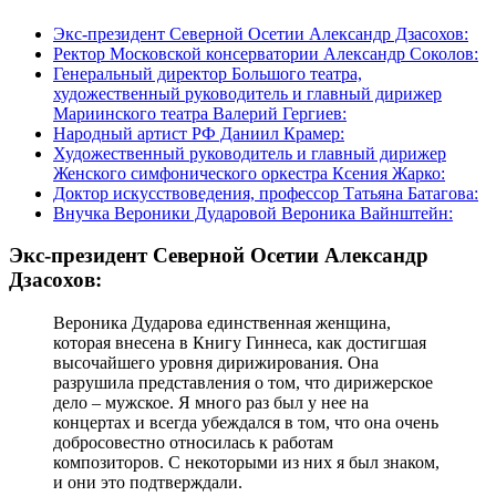
Экс-президент Северной Осетии Александр Дзасохов:
Ректор Московской консерватории Александр Соколов:
Генеральный директор Большого театра,
художественный руководитель и главный дирижер
Мариинского театра Валерий Гергиев:
Народный артист РФ Даниил Крамер:
Художественный руководитель и главный дирижер
Женского симфонического оркестра Ксения Жарко:
Доктор искусствоведения, профессор Татьяна Батагова:
Внучка Вероники Дударовой Вероника Вайнштейн:
Экс-президент Северной Осетии Александр
Дзасохов:
Вероника Дударова единственная женщина,
которая внесена в Книгу Гиннеса, как достигшая
высочайшего уровня дирижирования. Она
разрушила представления о том, что дирижерское
дело – мужское. Я много раз был у нее на
концертах и всегда убеждался в том, что она очень
добросовестно относилась к работам
композиторов. С некоторыми из них я был знаком,
и они это подтверждали.