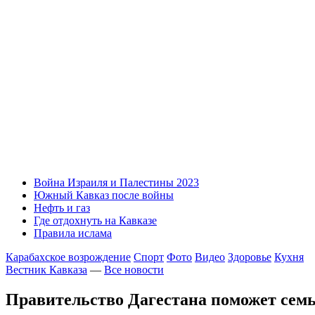
Война Израиля и Палестины 2023
Южный Кавказ после войны
Нефть и газ
Где отдохнуть на Кавказе
Правила ислама
Карабахское возрождение
Спорт
Фото
Видео
Здоровье
Кухня
Вестник Кавказа
—
Все новости
Правительство Дагестана поможет сем