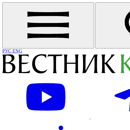
РУС
ENG