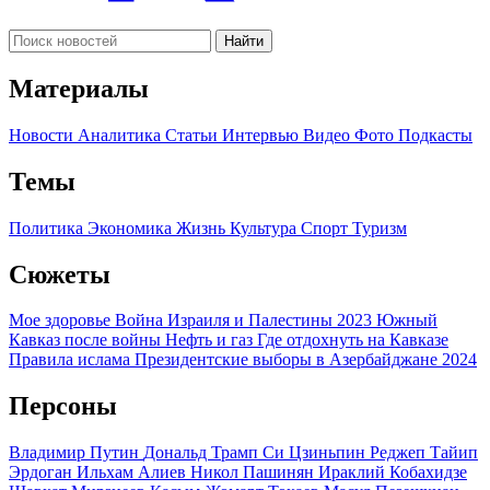
Найти
Материалы
Новости
Аналитика
Статьи
Интервью
Видео
Фото
Подкасты
Темы
Политика
Экономика
Жизнь
Культура
Спорт
Туризм
Сюжеты
Мое здоровье
Война Израиля и Палестины 2023
Южный
Кавказ после войны
Нефть и газ
Где отдохнуть на Кавказе
Правила ислама
Президентские выборы в Азербайджане 2024
Персоны
Владимир Путин
Дональд Трамп
Си Цзиньпин
Реджеп Тайип
Эрдоган
Ильхам Алиев
Никол Пашинян
Ираклий Кобахидзе