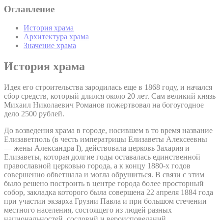
Оглавление
История храма
Архитектура храма
Значение храма
История храма
Идея его строительства зародилась еще в 1868 году, и начался
сбор средств, который длился около 20 лет. Сам великий князь
Михаил Николаевич Романов пожертвовал на богоугодное
дело 2500 рублей.
До возведения храма в городе, носившем в то время название
Елизаветполь (в честь императрицы Елизаветы Алексеевны
— жены Александра I), действовала церковь Захария и
Елизаветы, которая долгие годы оставалась единственной
православной церковью города, а к концу 1880-х годов
совершенно обветшала и могла обрушиться. В связи с этим
было решено построить в центре города более просторный
собор, закладка которого была совершена 22 апреля 1884 года
при участии экзарха Грузии Павла и при большом стечении
местного населения, состоящего из людей разных
национальностей, сословий и вероисповеданий.