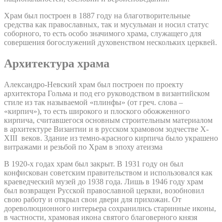
Храм был построен в 1887 году на благотворительные
средства как православных, так и мусульман и носил статус
соборного, то есть особо значимого храма, служащего для
совершения богослужений духовенством нескольких церквей.
Архитектура храма
Александро-Невский храм был построен по проекту
архитектора Гольма и под его руководством в византийском
стиле из так называемой «плинфы» (от греч. слова –
«кирпич»), то есть широкого и плоского обожженного
кирпича, считавшегося основным строительным материалом
в архитектуре Византии и в русском храмовом зодчестве X-
XIII веков. Здание из темно-красного кирпича было украшено
витражами и резьбой по Храм в эпоху атеизма
В 1920-х годах храм был закрыт. В 1931 году он был
конфискован советским правительством и использовался как
краеведческий музей до 1938 года. Лишь в 1946 году храм
был возвращен Русской православной церкви, возобновил
свою работу и открыл свои двери для прихожан. От
дореволюционного интерьера сохранились старинные иконы,
в частности, храмовая икона святого благоверного князя