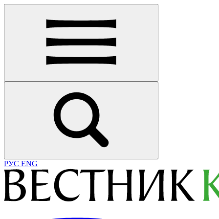
РУС
ENG