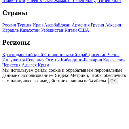
Шавкат Мирзиеев
Касым-Жомарт Токаев
Масуд Пезешкиан
Страны
Россия
Турция
Иран
Азербайджан
Армения
Грузия
Абхазия
Израиль
Казахстан
Узбекистан
Китай
США
Регионы
Краснодарский край
Ставропольский край
Дагестан
Чечня
Ингушетия
Северная Осетия
Кабардино-Балкария
Карачаево-
Черкесия
Адыгея
Крым
Мы используем файлы cookie и обрабатываем персональные
данные с использованием Яндекс Метрики, чтобы обеспечить
вам наилучшее взаимодействие с нашим веб-сайтом.
ОК