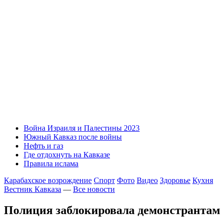
Война Израиля и Палестины 2023
Южный Кавказ после войны
Нефть и газ
Где отдохнуть на Кавказе
Правила ислама
Карабахское возрождение
Спорт
Фото
Видео
Здоровье
Кухня
Вестник Кавказа
—
Все новости
Полиция заблокировала демонстрантам 