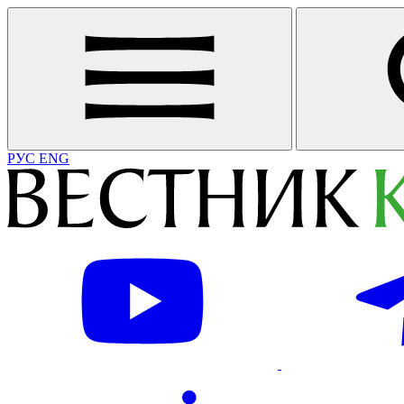
РУС
ENG