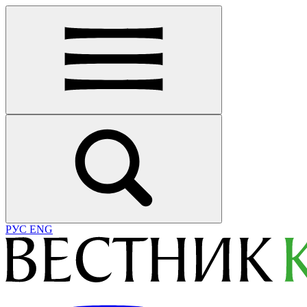
РУС
ENG