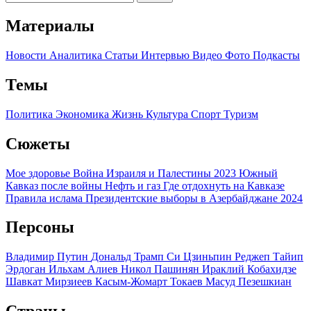
Материалы
Новости
Аналитика
Статьи
Интервью
Видео
Фото
Подкасты
Темы
Политика
Экономика
Жизнь
Культура
Спорт
Туризм
Сюжеты
Мое здоровье
Война Израиля и Палестины 2023
Южный
Кавказ после войны
Нефть и газ
Где отдохнуть на Кавказе
Правила ислама
Президентские выборы в Азербайджане 2024
Персоны
Владимир Путин
Дональд Трамп
Си Цзиньпин
Реджеп Тайип
Эрдоган
Ильхам Алиев
Никол Пашинян
Ираклий Кобахидзе
Шавкат Мирзиеев
Касым-Жомарт Токаев
Масуд Пезешкиан