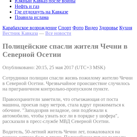
Южный Кавказ после войны
Нефть и газ
Где отдохнуть на Кавказе
Правила ислама
Карабахское возрождение
Спорт
Фото
Видео
Здоровье
Кухня
Вестник Кавказа
—
Все новости
Полицейские спасли жителя Чечни в
Северной Осетии
Опубликовано: 20:15, 25 мая 2017 (UTC+3 MSK)
Сотрудники полиции спасли жизнь пожилому жителю Чечни
в Северной Осетии. Чрезвычайное происшествие случилось
на приграничном контрольно-пропускном пункте.
Правоохранители заметили, что отъезжающая от поста
машина, проехав пару метров, стала вдруг прижиматься к
обочине. "Заподозрив неладное, они подбежали к
автомобилю, чтобы узнать все ли в порядке у шофера",
рассказали в пресс-службе МВД Северной Осетии.
Водитель, 50-летний житель Чечни лет, пожаловался на