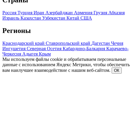
Страны
Россия
Турция
Иран
Азербайджан
Армения
Грузия
Абхазия
Израиль
Казахстан
Узбекистан
Китай
США
Регионы
Краснодарский край
Ставропольский край
Дагестан
Чечня
Ингушетия
Северная Осетия
Кабардино-Балкария
Карачаево-
Черкесия
Адыгея
Крым
Мы используем файлы cookie и обрабатываем персональные
данные с использованием Яндекс Метрики, чтобы обеспечить
вам наилучшее взаимодействие с нашим веб-сайтом.
ОК