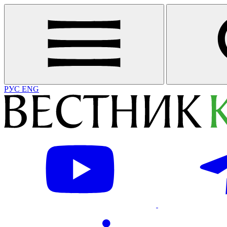
РУС
ENG