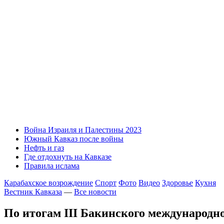
Война Израиля и Палестины 2023
Южный Кавказ после войны
Нефть и газ
Где отдохнуть на Кавказе
Правила ислама
Карабахское возрождение
Спорт
Фото
Видео
Здоровье
Кухня
Вестник Кавказа
—
Все новости
По итогам III Бакинского международн