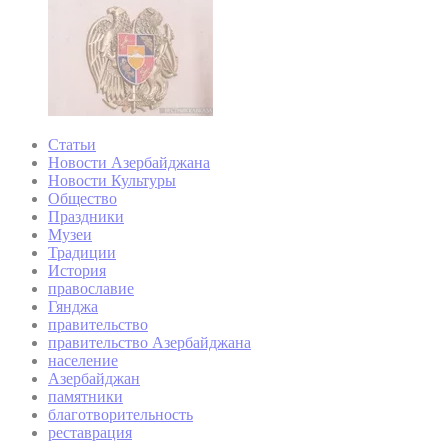
Статьи
Новости Азербайджана
Новости Культуры
Общество
Праздники
Музеи
Традиции
История
православие
Гянджа
правительство
правительство Азербайджана
население
Азербайджан
памятники
благотворительность
реставрация