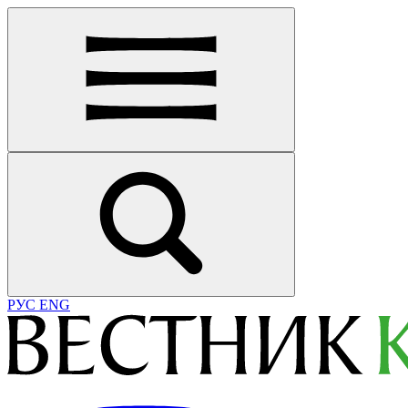
РУС
ENG