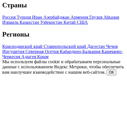
Страны
Россия
Турция
Иран
Азербайджан
Армения
Грузия
Абхазия
Израиль
Казахстан
Узбекистан
Китай
США
Регионы
Краснодарский край
Ставропольский край
Дагестан
Чечня
Ингушетия
Северная Осетия
Кабардино-Балкария
Карачаево-
Черкесия
Адыгея
Крым
Мы используем файлы cookie и обрабатываем персональные
данные с использованием Яндекс Метрики, чтобы обеспечить
вам наилучшее взаимодействие с нашим веб-сайтом.
ОК