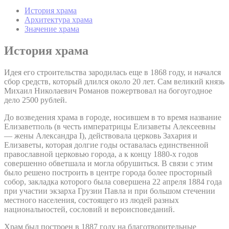
История храма
Архитектура храма
Значение храма
История храма
Идея его строительства зародилась еще в 1868 году, и начался
сбор средств, который длился около 20 лет. Сам великий князь
Михаил Николаевич Романов пожертвовал на богоугодное
дело 2500 рублей.
До возведения храма в городе, носившем в то время название
Елизаветполь (в честь императрицы Елизаветы Алексеевны
— жены Александра I), действовала церковь Захария и
Елизаветы, которая долгие годы оставалась единственной
православной церковью города, а к концу 1880-х годов
совершенно обветшала и могла обрушиться. В связи с этим
было решено построить в центре города более просторный
собор, закладка которого была совершена 22 апреля 1884 года
при участии экзарха Грузии Павла и при большом стечении
местного населения, состоящего из людей разных
национальностей, сословий и вероисповеданий.
Храм был построен в 1887 году на благотворительные