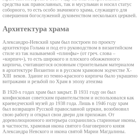
средства как православных, так и мусульман и носил статус
соборного, то есть особо значимого храма, служащего для
совершения богослужений духовенством нескольких церквей.
Архитектура храма
Александро-Невский храм был построен по проекту
архитектора Гольма и под его руководством в византийском
стиле из так называемой «плинфы» (от греч. слова –
«кирпич»), то есть широкого и плоского обожженного
кирпича, считавшегося основным строительным материалом
в архитектуре Византии и в русском храмовом зодчестве X-
XIII веков. Здание из темно-красного кирпича было украшено
витражами и резьбой по Храм в эпоху атеизма
В 1920-х годах храм был закрыт. В 1931 году он был
конфискован советским правительством и использовался как
краеведческий музей до 1938 года. Лишь в 1946 году храм
был возвращен Русской православной церкви, возобновил
свою работу и открыл свои двери для прихожан. От
дореволюционного интерьера сохранились старинные иконы,
в частности, храмовая икона святого благоверного князя
Александра Невского и икона святой Марии Магдалины.