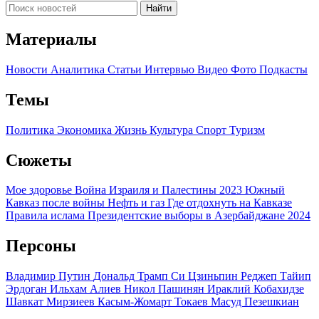
Найти
Материалы
Новости
Аналитика
Статьи
Интервью
Видео
Фото
Подкасты
Темы
Политика
Экономика
Жизнь
Культура
Спорт
Туризм
Сюжеты
Мое здоровье
Война Израиля и Палестины 2023
Южный
Кавказ после войны
Нефть и газ
Где отдохнуть на Кавказе
Правила ислама
Президентские выборы в Азербайджане 2024
Персоны
Владимир Путин
Дональд Трамп
Си Цзиньпин
Реджеп Тайип
Эрдоган
Ильхам Алиев
Никол Пашинян
Ираклий Кобахидзе
Шавкат Мирзиеев
Касым-Жомарт Токаев
Масуд Пезешкиан