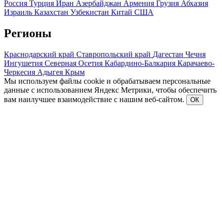
Россия
Турция
Иран
Азербайджан
Армения
Грузия
Абхазия
Израиль
Казахстан
Узбекистан
Китай
США
Регионы
Краснодарский край
Ставропольский край
Дагестан
Чечня
Ингушетия
Северная Осетия
Кабардино-Балкария
Карачаево-
Черкесия
Адыгея
Крым
Мы используем файлы cookie и обрабатываем персональные
данные с использованием Яндекс Метрики, чтобы обеспечить
вам наилучшее взаимодействие с нашим веб-сайтом.
ОК