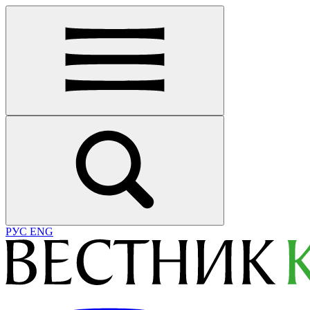
РУС
ENG