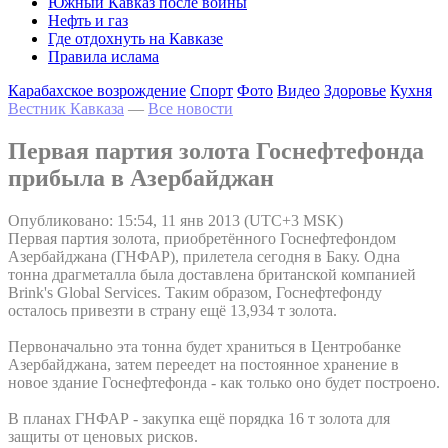
Южный Кавказ после войны
Нефть и газ
Где отдохнуть на Кавказе
Правила ислама
Карабахское возрождение
Спорт
Фото
Видео
Здоровье
Кухня
Вестник Кавказа
—
Все новости
Первая партия золота Госнефтефонда
прибыла в Азербайджан
Опубликовано: 15:54, 11 янв 2013 (UTC+3 MSK)
Первая партия золота, приобретённого Госнефтефондом
Азербайджана (ГНФАР), прилетела сегодня в Баку. Одна
тонна драгметалла была доставлена британской компанией
Brink's Global Services. Таким образом, Госнефтефонду
осталось привезти в страну ещё 13,934 т золота.
Первоначально эта тонна будет храниться в Центробанке
Азербайджана, затем переедет на постоянное хранение в
новое здание Госнефтефонда - как только оно будет построено.
В планах ГНФАР - закупка ещё порядка 16 т золота для
защиты от ценовых рисков.