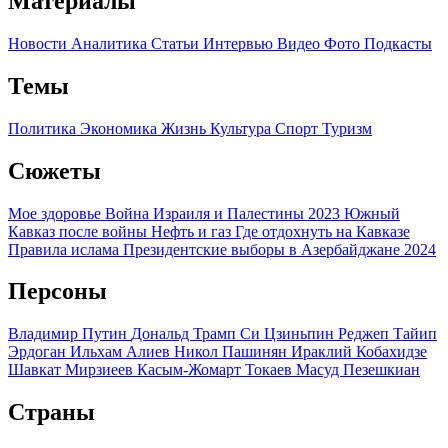
Материалы
Новости
Аналитика
Статьи
Интервью
Видео
Фото
Подкасты
Темы
Политика
Экономика
Жизнь
Культура
Спорт
Туризм
Сюжеты
Мое здоровье
Война Израиля и Палестины 2023
Южный
Кавказ после войны
Нефть и газ
Где отдохнуть на Кавказе
Правила ислама
Президентские выборы в Азербайджане 2024
Персоны
Владимир Путин
Дональд Трамп
Си Цзиньпин
Реджеп Тайип
Эрдоган
Ильхам Алиев
Никол Пашинян
Ираклий Кобахидзе
Шавкат Мирзиеев
Касым-Жомарт Токаев
Масуд Пезешкиан
Страны