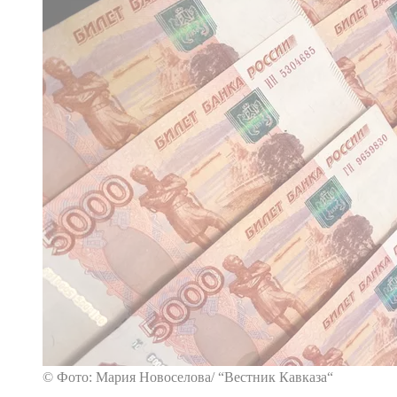
© Фото: Мария Новоселова/ “Вестник Кавказа“