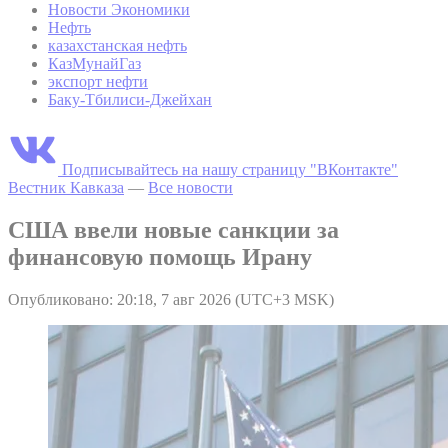
Новости Экономики
Нефть
казахстанская нефть
КазМунайГаз
экспорт нефти
Баку-Тбилиси-Джейхан
Подписывайтесь на нашу страницу "ВКонтакте"
Вестник Кавказа
—
Все новости
США ввели новые санкции за
финансовую помощь Ирану
Опубликовано: 20:18, 7 авг 2026 (UTC+3 MSK)