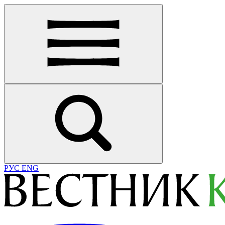
РУС
ENG