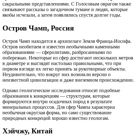
сакральными представлениями. С Голосовым оврагом также
связывают рассказы о загадочном тумане и людях, которые
якобы исчезали, а затем появлялись спустя долгие годы.
Остров Чамп, Россия
Остров Чамп находится в архипелаге Земля Франца-Иосифа.
Остров необитаем и известен необычными каменными
образованиями — сферолитами, разбросанными по
побережью. Некоторые из сфер достигают нескольких метров
в диаметре и выглядят настолько правильными, что при
первом взгляде их легко принять за рукотворные объекты.
Неудивительно, что вокруг них возникли версии о
неизвестной цивилизации и даже внеземном происхождении.
Однако геологические исследования относят подобные
образования к конкрециям — структурам, которые
формируются внутри осадочных пород в результате
минеральных процессов. Для сфер Чампа характерна
необычная округлая форма, но само существование
природных конкреций хорошо известно геологам.
Хэйчжу, Китай