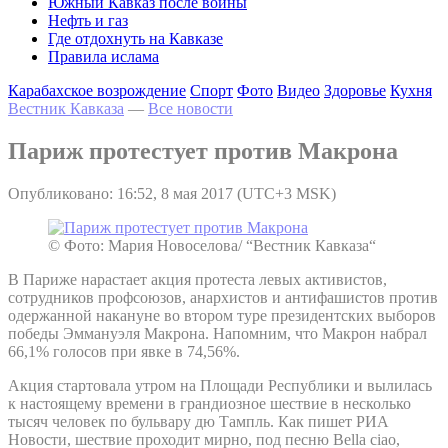
Южный Кавказ после войны
Нефть и газ
Где отдохнуть на Кавказе
Правила ислама
Карабахское возрождение
Спорт
Фото
Видео
Здоровье
Кухня
Вестник Кавказа
—
Все новости
Париж протестует против Макрона
Опубликовано: 16:52, 8 мая 2017 (UTC+3 MSK)
© Фото: Мария Новоселова/ “Вестник Кавказа“
В Париже нарастает акция протеста левых активистов,
сотрудников профсоюзов, анархистов и антифашистов против
одержанной накануне во втором туре президентских выборов
победы Эммануэля Макрона. Напомним, что Макрон набрал
66,1% голосов при явке в 74,56%.
Акция стартовала утром на Площади Республики и вылилась
к настоящему времени в грандиозное шествие в несколько
тысяч человек по бульвару дю Тампль. Как пишет РИА
Новости, шествие проходит мирно, под песню Bella ciao,