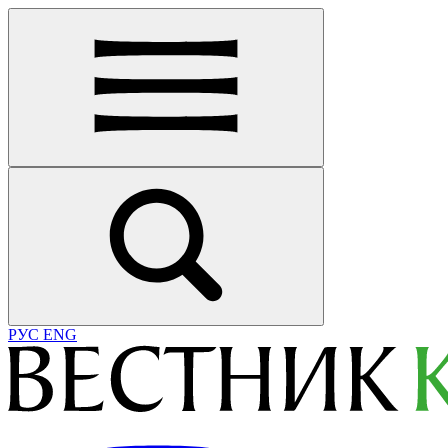
РУС
ENG