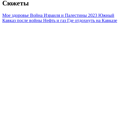
Сюжеты
Мое здоровье
Война Израиля и Палестины 2023
Южный
Кавказ после войны
Нефть и газ
Где отдохнуть на Кавказе
Правила ислама
Президентские выборы в Азербайджане 2024
Персоны
Владимир Путин
Дональд Трамп
Си Цзиньпин
Реджеп Тайип
Эрдоган
Ильхам Алиев
Никол Пашинян
Ираклий Кобахидзе
Шавкат Мирзиеев
Касым-Жомарт Токаев
Масуд Пезешкиан
Страны
Россия
Турция
Иран
Азербайджан
Армения
Грузия
Абхазия
Израиль
Казахстан
Узбекистан
Китай
США
Регионы
Краснодарский край
Ставропольский край
Дагестан
Чечня
Ингушетия
Северная Осетия
Кабардино-Балкария
Карачаево-
Черкесия
Адыгея
Крым