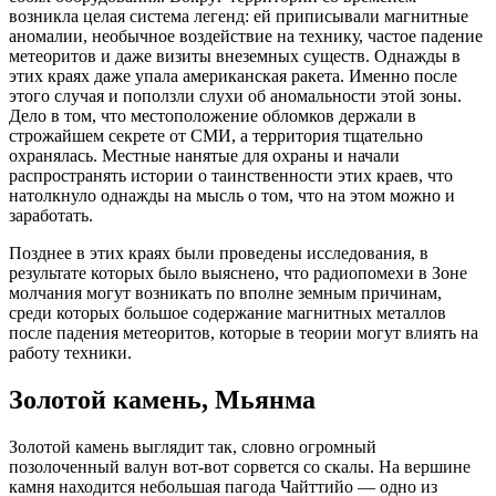
возникла целая система легенд: ей приписывали магнитные
аномалии, необычное воздействие на технику, частое падение
метеоритов и даже визиты внеземных существ. Однажды в
этих краях даже упала американская ракета. Именно после
этого случая и поползли слухи об аномальности этой зоны.
Дело в том, что местоположение обломков держали в
строжайшем секрете от СМИ, а территория тщательно
охранялась. Местные нанятые для охраны и начали
распространять истории о таинственности этих краев, что
натолкнуло однажды на мысль о том, что на этом можно и
заработать.
Позднее в этих краях были проведены исследования, в
результате которых было выяснено, что радиопомехи в Зоне
молчания могут возникать по вполне земным причинам,
среди которых большое содержание магнитных металлов
после падения метеоритов, которые в теории могут влиять на
работу техники.
Золотой камень, Мьянма
Золотой камень выглядит так, словно огромный
позолоченный валун вот-вот сорвется со скалы. На вершине
камня находится небольшая пагода Чайттийо — одно из