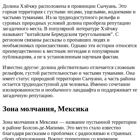
Долина Хэйчжу расположена в провинции Сычуань. Это
горная территория с густыми лесами, ущельями, водоемами и
частыми туманами. Из-за труднодоступного рельефа и
суровых природных условий долина приобрела репутацию
загадочного места. В популярной литературе Хэйчжу
называют "китайским Бермудским треугольником". С
регионом связаны рассказы о пропавших людях и
необъяснимых происшествиях. Однако эти истории относятся
преимущественно к местным легендам и популярным
публикациям, а не к установленным научным фактам.
Известно другое: долина действительно отличается сложным
рельефом, густой растительностью и частыми туманами. Она
имеет статус природной территории Сычуани, а часть района
остается труднодоступной для человека. Именно сочетание
изолированности и необычного ландшафта и поддерживает ее
загадочную репутацию.
Зона молчания, Мексика
Зона молчания в Мексике — название пустынной территории
в районе Болсон-де-Мапими. Это место стало известно
благодаря рассказам о проблемах с радиосвязью и странных
сбоях оборудования. Вокруг территории со временем