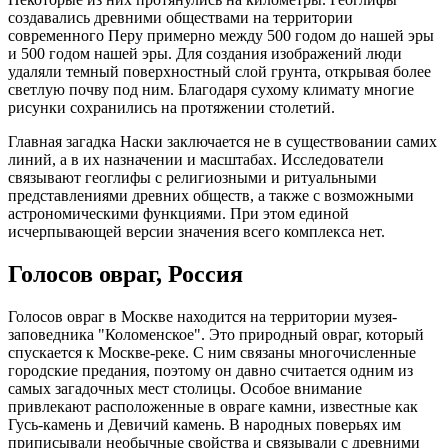
создавались древними обществами на территории
современного Перу примерно между 500 годом до нашей эры
и 500 годом нашей эры. Для создания изображений люди
удаляли темный поверхностный слой грунта, открывая более
светлую почву под ним. Благодаря сухому климату многие
рисунки сохранились на протяжении столетий.
Главная загадка Наски заключается не в существовании самих
линий, а в их назначении и масштабах. Исследователи
связывают геоглифы с религиозными и ритуальными
представлениями древних обществ, а также с возможными
астрономическими функциями. При этом единой
исчерпывающей версии значения всего комплекса нет.
Голосов овраг, Россия
Голосов овраг в Москве находится на территории музея-
заповедника "Коломенское". Это природный овраг, который
спускается к Москве-реке. С ним связаны многочисленные
городские предания, поэтому он давно считается одним из
самых загадочных мест столицы. Особое внимание
привлекают расположенные в овраге камни, известные как
Гусь-камень и Девичий камень. В народных поверьях им
приписывали необычные свойства и связывали с древними