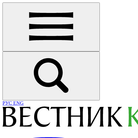
РУС
ENG