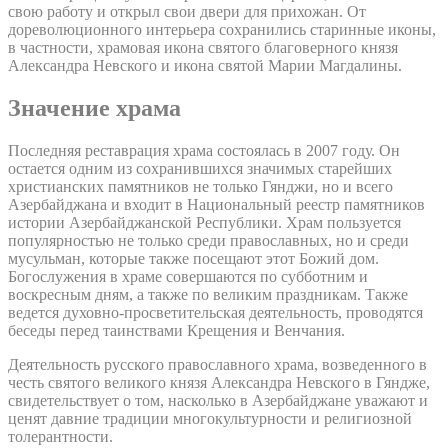
свою работу и открыл свои двери для прихожан. От
дореволюционного интерьера сохранились старинные иконы,
в частности, храмовая икона святого благоверного князя
Александра Невского и икона святой Марии Магдалины.
Значение храма
Последняя реставрация храма состоялась в 2007 году. Он
остается одним из сохранившихся значимых старейших
христианских памятников не только Гянджи, но и всего
Азербайджана и входит в Национальный реестр памятников
истории Азербайджанской Республики. Храм пользуется
популярностью не только среди православных, но и среди
мусульман, которые также посещают этот Божий дом.
Богослужения в храме совершаются по субботним и
воскресным дням, а также по великим праздникам. Также
ведется духовно-просветительская деятельность, проводятся
беседы перед таинствами Крещения и Венчания.
Деятельность русского православного храма, возведенного в
честь святого великого князя Александра Невского в Гяндже,
свидетельствует о том, насколько в Азербайджане уважают и
ценят давние традиции многокультурности и религиозной
толерантности.