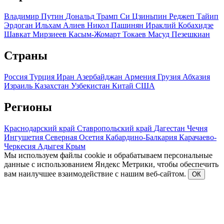
Владимир Путин
Дональд Трамп
Си Цзиньпин
Реджеп Тайип
Эрдоган
Ильхам Алиев
Никол Пашинян
Ираклий Кобахидзе
Шавкат Мирзиеев
Касым-Жомарт Токаев
Масуд Пезешкиан
Страны
Россия
Турция
Иран
Азербайджан
Армения
Грузия
Абхазия
Израиль
Казахстан
Узбекистан
Китай
США
Регионы
Краснодарский край
Ставропольский край
Дагестан
Чечня
Ингушетия
Северная Осетия
Кабардино-Балкария
Карачаево-
Черкесия
Адыгея
Крым
Мы используем файлы cookie и обрабатываем персональные
данные с использованием Яндекс Метрики, чтобы обеспечить
вам наилучшее взаимодействие с нашим веб-сайтом.
ОК