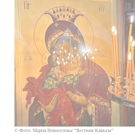
© Фото: Мария Новоселова/ “Вестник Кавказа“