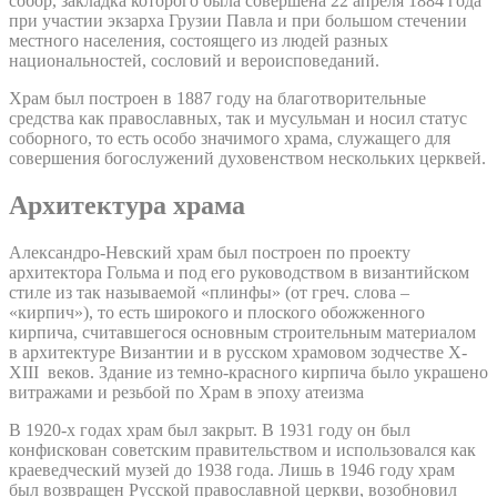
собор, закладка которого была совершена 22 апреля 1884 года
при участии экзарха Грузии Павла и при большом стечении
местного населения, состоящего из людей разных
национальностей, сословий и вероисповеданий.
Храм был построен в 1887 году на благотворительные
средства как православных, так и мусульман и носил статус
соборного, то есть особо значимого храма, служащего для
совершения богослужений духовенством нескольких церквей.
Архитектура храма
Александро-Невский храм был построен по проекту
архитектора Гольма и под его руководством в византийском
стиле из так называемой «плинфы» (от греч. слова –
«кирпич»), то есть широкого и плоского обожженного
кирпича, считавшегося основным строительным материалом
в архитектуре Византии и в русском храмовом зодчестве X-
XIII веков. Здание из темно-красного кирпича было украшено
витражами и резьбой по Храм в эпоху атеизма
В 1920-х годах храм был закрыт. В 1931 году он был
конфискован советским правительством и использовался как
краеведческий музей до 1938 года. Лишь в 1946 году храм
был возвращен Русской православной церкви, возобновил