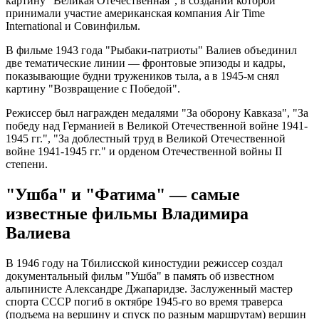
картину "Великая Отечественная", в создании которой
принимали участие американская компания Air Time
International и Совинфильм.
В фильме 1943 года "Рыбаки-патриоты" Валиев объединил
две тематические линии — фронтовые эпизоды и кадры,
показывающие будни тружеников тыла, а в 1945-м снял
картину "Возвращение с Победой".
Режиссер был награжден медалями "За оборону Кавказа", "За
победу над Германией в Великой Отечественной войне 1941-
1945 гг.", "За доблестный труд в Великой Отечественной
войне 1941-1945 гг." и орденом Отечественной войны II
степени.
"Ушба" и "Фатима" — самые
известные фильмы Владимира
Валиева
В 1946 году на Тбилисской киностудии режиссер создал
документальный фильм "Ушба" в память об известном
альпинисте Александре Джапаридзе. Заслуженный мастер
спорта СССР погиб в октябре 1945-го во время траверса
(подъема на вершину и спуск по разным маршрутам) вершин