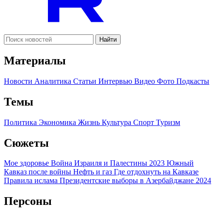
Найти
Материалы
Новости
Аналитика
Статьи
Интервью
Видео
Фото
Подкасты
Темы
Политика
Экономика
Жизнь
Культура
Спорт
Туризм
Сюжеты
Мое здоровье
Война Израиля и Палестины 2023
Южный
Кавказ после войны
Нефть и газ
Где отдохнуть на Кавказе
Правила ислама
Президентские выборы в Азербайджане 2024
Персоны