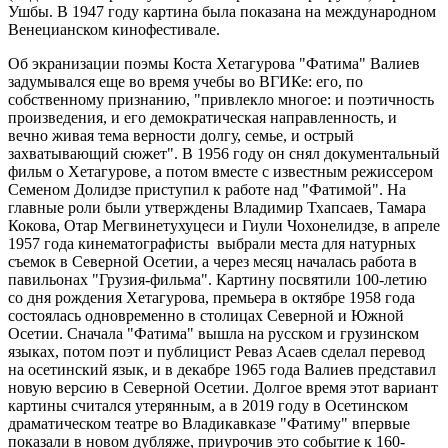
Ушбы. В 1947 году картина была показана на международном
Венецианском кинофестивале.
Об экранизации поэмы Коста Хетагурова "Фатима" Валиев
задумывался еще во время учебы во ВГИКе: его, по
собственному признанию, "привлекло многое: и поэтичность
произведения, и его демократическая направленность, и
вечно живая тема верности долгу, семье, и острый
захватывающий сюжет". В 1956 году он снял документальный
фильм о Хетагурове, а потом вместе с известным режиссером
Семеном Долидзе приступил к работе над "Фатимой". На
главные роли были утверждены Владимир Тхапсаев, Тамара
Кокова, Отар Мегвинетухуцеси и Гиули Чохонелидзе, в апреле
1957 года кинематографисты выбрали места для натурных
съемок в Северной Осетии, а через месяц началась работа в
павильонах "Грузия-фильма". Картину посвятили 100-летию
со дня рождения Хетагурова, премьера в октябре 1958 года
состоялась одновременно в столицах Северной и Южной
Осетии. Сначала "Фатима" вышла на русском и грузинском
языках, потом поэт и публицист Реваз Асаев сделал перевод
на осетинский язык, и в декабре 1965 года Валиев представил
новую версию в Северной Осетии. Долгое время этот вариант
картины считался утерянным, а в 2019 году в Осетинском
драматическом театре во Владикавказе "Фатиму" впервые
показали в новом дубляже, приурочив это событие к 160-