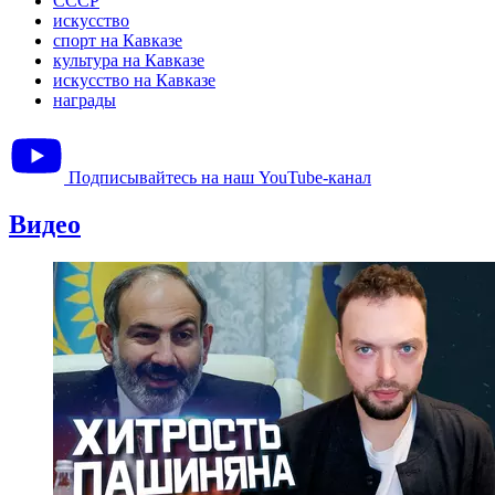
СССР
искусство
спорт на Кавказе
культура на Кавказе
искусство на Кавказе
награды
Подписывайтесь на наш YouTube-канал
Видео