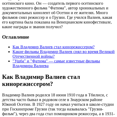
осетинского кино. Он — создатель первого осетинского
художественного фильма "Фатима", автор хроникальных и
документальных кинолент об Осетии и ее жителях. Много
фильмов снял режиссер и о Грузии. Где учился Валиев, какая
его картина была показана на Венецианском кинофестивале,
какие награды и звания получил?
Оглавление
Как Владимир Валиев стал кинорежиссером?
Какие фильмы Владимир Валиев снял во время Великой
Отечественной войны?
"Ушба" и "Фатима" — самые известные фильмы
Владимира Валиева
Как Владимир Валиев стал
кинорежиссером?
Владимир Валиев родился 18 июня 1910 года в Тбилиси, с
детства часто бывал в родовом селе в Знаурском районе
Южной Осетии. В 1927 году он начал учиться в школе-студии
при Госкинпроме Грузии (так тогда называлась "Грузия-
фильм"), через два года стал помощником режиссера, а в 1931-