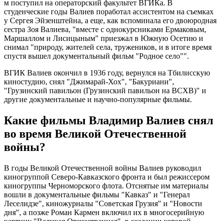
м поступил на операторский факультет ВГИКа. В
студенческие годы Валиев поработал ассистентом на съемках
у Сергея Эйзенштейна, а еще, как вспоминала его двоюродная
сестра Зоя Валиева, "вместе с однокурсниками Ермаковым,
Маршаллом и Лисицыным" приезжал в Южную Осетию и
снимал "природу, жителей села, тружеников, и в итоге время
спустя вышел документальный фильм "Родное село"".
ВГИК Валиев окончил в 1936 году, вернулся на Тбилисскую
киностудию, снял "Джимарай-Хох", "Бакуриани",
"Грузинский павильон (Грузинский павильон на ВСХВ)" и
другие документальные и научно-популярные фильмы.
Какие фильмы Владимир Валиев снял
во время Великой Отечественной
войны?
В годы Великой Отечественной войны Валиев руководил
киногруппой Северо-Кавказского фронта и был режиссером
киногруппы Черноморского флота. Отснятые им материалы
вошли в документальные фильмы "Кавказ" и "Генерал
Леселидзе", киножурналы "Советская Грузия" и "Новости
дня", а позже Роман Кармен включил их в многосерийную