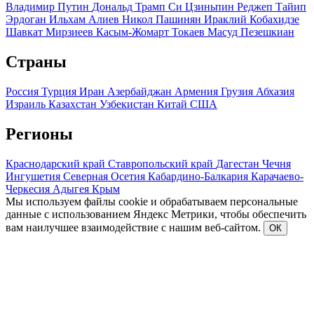
Владимир Путин
Дональд Трамп
Си Цзиньпин
Реджеп Тайип
Эрдоган
Ильхам Алиев
Никол Пашинян
Ираклий Кобахидзе
Шавкат Мирзиеев
Касым-Жомарт Токаев
Масуд Пезешкиан
Страны
Россия
Турция
Иран
Азербайджан
Армения
Грузия
Абхазия
Израиль
Казахстан
Узбекистан
Китай
США
Регионы
Краснодарский край
Ставропольский край
Дагестан
Чечня
Ингушетия
Северная Осетия
Кабардино-Балкария
Карачаево-
Черкесия
Адыгея
Крым
Мы используем файлы cookie и обрабатываем персональные
данные с использованием Яндекс Метрики, чтобы обеспечить
вам наилучшее взаимодействие с нашим веб-сайтом.
ОК