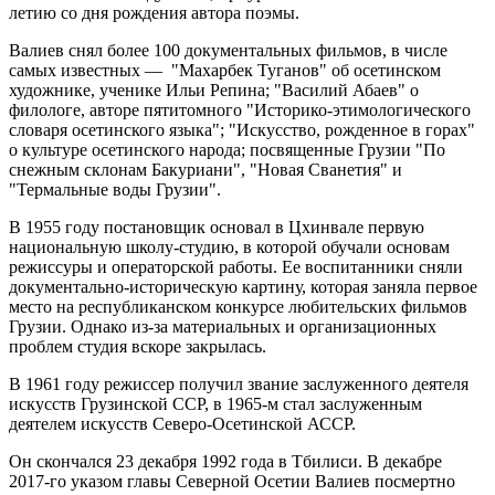
летию со дня рождения автора поэмы.
Валиев снял более 100 документальных фильмов, в числе
самых известных — "Махарбек Туганов" об осетинском
художнике, ученике Ильи Репина; "Василий Абаев" о
филологе, авторе пятитомного "Историко-этимологического
словаря осетинского языка"; "Искусство, рожденное в горах"
о культуре осетинского народа; посвященные Грузии "По
снежным склонам Бакуриани", "Новая Сванетия" и
"Термальные воды Грузии".
В 1955 году постановщик основал в Цхинвале первую
национальную школу-студию, в которой обучали основам
режиссуры и операторской работы. Ее воспитанники сняли
документально-историческую картину, которая заняла первое
место на республиканском конкурсе любительских фильмов
Грузии. Однако из-за материальных и организационных
проблем студия вскоре закрылась.
В 1961 году режиссер получил звание заслуженного деятеля
искусств Грузинской ССР, в 1965-м стал заслуженным
деятелем искусств Северо-Осетинской АССР.
Он скончался 23 декабря 1992 года в Тбилиси. В декабре
2017-го указом главы Северной Осетии Валиев посмертно