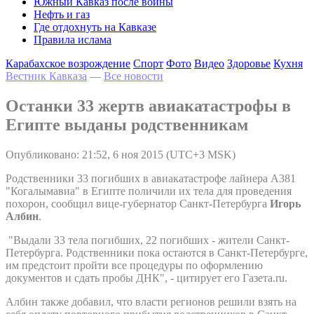
Южный Кавказ после войны
Нефть и газ
Где отдохнуть на Кавказе
Правила ислама
Карабахское возрождение
Спорт
Фото
Видео
Здоровье
Кухня
Вестник Кавказа
—
Все новости
Останки 33 жертв авиакатастрофы в
Египте выданы родственникам
Опубликовано: 21:52, 6 ноя 2015 (UTC+3 MSK)
Родственники 33 погибших в авиакатастрофе лайнера А381
"Когалымавиа" в Египте поличили их тела для проведения
похорон, сообщил вице-губернатор Санкт-Петербурга
Игорь
Албин
.
"Выдали 33 тела погибших, 22 погибших - жители Санкт-
Петербурга. Родственники пока остаются в Санкт-Петербурге,
им предстоит пройти все процедуры по оформлению
документов и сдать пробы ДНК", - цитирует его Газета.ru.
Албин также добавил, что власти регионов решили взять на