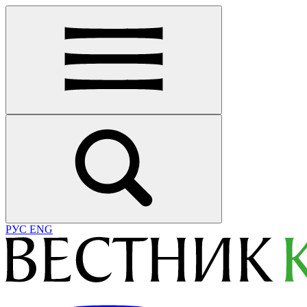
РУС
ENG