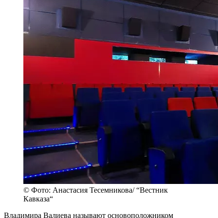
© Фото: Анастасия Тесемникова/ “Вестник
Кавказа“
Владимира Валиева называют основоположником