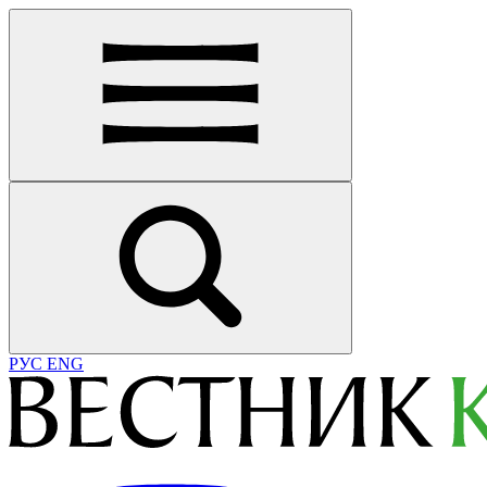
РУС
ENG