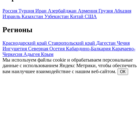
Россия
Турция
Иран
Азербайджан
Армения
Грузия
Абхазия
Израиль
Казахстан
Узбекистан
Китай
США
Регионы
Краснодарский край
Ставропольский край
Дагестан
Чечня
Ингушетия
Северная Осетия
Кабардино-Балкария
Карачаево-
Черкесия
Адыгея
Крым
Мы используем файлы cookie и обрабатываем персональные
данные с использованием Яндекс Метрики, чтобы обеспечить
вам наилучшее взаимодействие с нашим веб-сайтом.
ОК