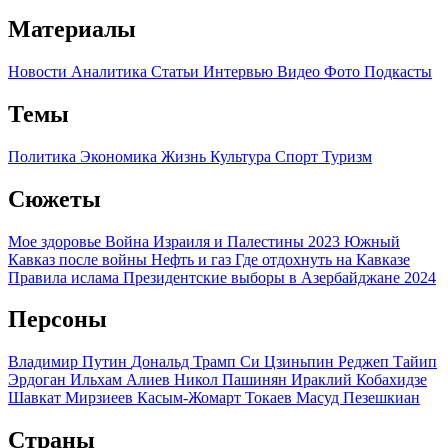
Материалы
Новости
Аналитика
Статьи
Интервью
Видео
Фото
Подкасты
Темы
Политика
Экономика
Жизнь
Культура
Спорт
Туризм
Сюжеты
Мое здоровье
Война Израиля и Палестины 2023
Южный
Кавказ после войны
Нефть и газ
Где отдохнуть на Кавказе
Правила ислама
Президентские выборы в Азербайджане 2024
Персоны
Владимир Путин
Дональд Трамп
Си Цзиньпин
Реджеп Тайип
Эрдоган
Ильхам Алиев
Никол Пашинян
Ираклий Кобахидзе
Шавкат Мирзиеев
Касым-Жомарт Токаев
Масуд Пезешкиан
Страны