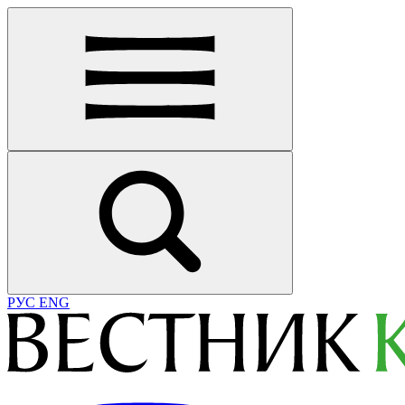
РУС
ENG