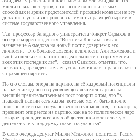
ожидаемым решением в поствыборном Азербайджане. По
мнению ряда экспертов, назначение одного из самых
способных и ярких представителей правящей команды на эту
должность усиливает роль и значимость правящей партии в
системе государственного управления.
Так, профессор Западного университета Фикрет Садыхов в
беседе с корреспондентом "Вестника Кавказа" связал
назначение Ахмедова на новый пост с доверием к его
личности. "Это большое доверие к личности Али Ахмедова и
как бы оценка его партийной деятельности на протяжении
всех этих последних лет", - сказал Садыхов, отметив, что,
возможно, президент желает усиления тандема правительства
с правящей партией.
По его словам, опора на партию, на её кадровый потенциал и
назначение одного из руководящих деятелей партии на
высший правительственный пост говорит о том, что "в
правящей партии есть кадры, которые могут быть вполне
полезны в системе государственного управления, а во-вторых,
президент опирается на партию, как на то политическое ядро,
которое проводит активную общественно-политическую
деятельность в поддержку главы государства".
В свою очередь депутат Милли Меджлиса, политолог Расим
Мусабеков считает, что реформы в правительстве всё еще не