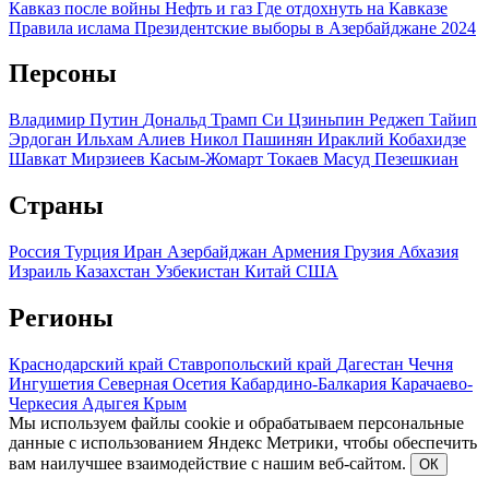
Кавказ после войны
Нефть и газ
Где отдохнуть на Кавказе
Правила ислама
Президентские выборы в Азербайджане 2024
Персоны
Владимир Путин
Дональд Трамп
Си Цзиньпин
Реджеп Тайип
Эрдоган
Ильхам Алиев
Никол Пашинян
Ираклий Кобахидзе
Шавкат Мирзиеев
Касым-Жомарт Токаев
Масуд Пезешкиан
Страны
Россия
Турция
Иран
Азербайджан
Армения
Грузия
Абхазия
Израиль
Казахстан
Узбекистан
Китай
США
Регионы
Краснодарский край
Ставропольский край
Дагестан
Чечня
Ингушетия
Северная Осетия
Кабардино-Балкария
Карачаево-
Черкесия
Адыгея
Крым
Мы используем файлы cookie и обрабатываем персональные
данные с использованием Яндекс Метрики, чтобы обеспечить
вам наилучшее взаимодействие с нашим веб-сайтом.
ОК