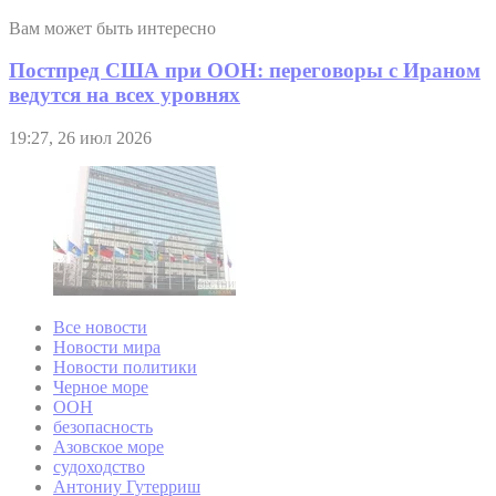
Вам может быть интересно
Постпред США при ООН: переговоры с Ираном
ведутся на всех уровнях
19:27, 26 июл 2026
Все новости
Новости мира
Новости политики
Черное море
ООН
безопасность
Азовское море
судоходство
Антониу Гутерриш