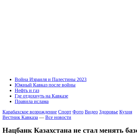
Война Израиля и Палестины 2023
Южный Кавказ после войны
Нефть и газ
Где отдохнуть на Кавказе
Правила ислама
Карабахское возрождение
Спорт
Фото
Видео
Здоровье
Кухня
Вестник Кавказа
—
Все новости
Нацбанк Казахстана не стал менять баз