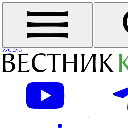
РУС
ENG