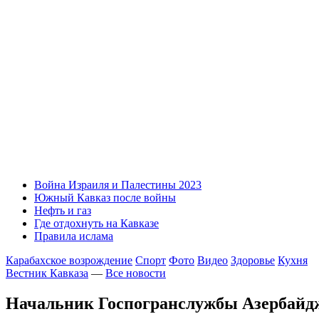
Война Израиля и Палестины 2023
Южный Кавказ после войны
Нефть и газ
Где отдохнуть на Кавказе
Правила ислама
Карабахское возрождение
Спорт
Фото
Видео
Здоровье
Кухня
Вестник Кавказа
—
Все новости
Начальник Госпогранслужбы Азербайд