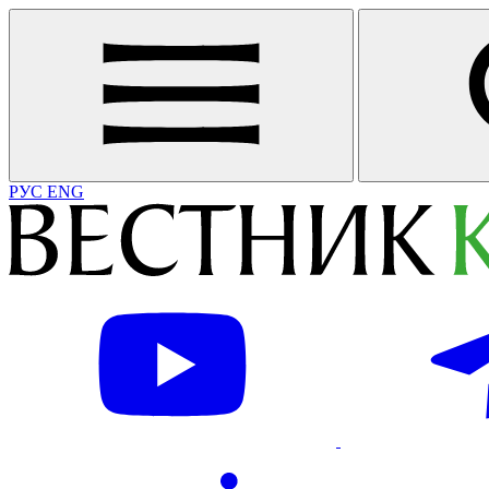
РУС
ENG