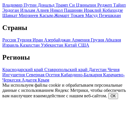
Владимир Путин
Дональд Трамп
Си Цзиньпин
Реджеп Тайип
Эрдоган
Ильхам Алиев
Никол Пашинян
Ираклий Кобахидзе
Шавкат Мирзиеев
Касым-Жомарт Токаев
Масуд Пезешкиан
Страны
Россия
Турция
Иран
Азербайджан
Армения
Грузия
Абхазия
Израиль
Казахстан
Узбекистан
Китай
США
Регионы
Краснодарский край
Ставропольский край
Дагестан
Чечня
Ингушетия
Северная Осетия
Кабардино-Балкария
Карачаево-
Черкесия
Адыгея
Крым
Мы используем файлы cookie и обрабатываем персональные
данные с использованием Яндекс Метрики, чтобы обеспечить
вам наилучшее взаимодействие с нашим веб-сайтом.
ОК