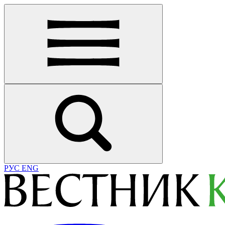
РУС
ENG