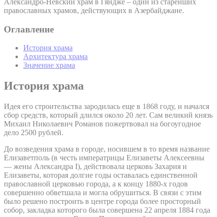
Александро-Невский храм в Гяндже – один из старейших
православных храмов, действующих в Азербайджане.
Оглавление
История храма
Архитектура храма
Значение храма
История храма
Идея его строительства зародилась еще в 1868 году, и начался
сбор средств, который длился около 20 лет. Сам великий князь
Михаил Николаевич Романов пожертвовал на богоугодное
дело 2500 рублей.
До возведения храма в городе, носившем в то время название
Елизаветполь (в честь императрицы Елизаветы Алексеевны
— жены Александра I), действовала церковь Захария и
Елизаветы, которая долгие годы оставалась единственной
православной церковью города, а к концу 1880-х годов
совершенно обветшала и могла обрушиться. В связи с этим
было решено построить в центре города более просторный
собор, закладка которого была совершена 22 апреля 1884 года