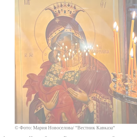
© Фото: Мария Новоселова/ “Вестник Кавказа“