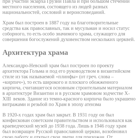
при участии экзарха Грузии Павла и при большом стечении
местного населения, состоящего из людей разных
национальностей, сословий и вероисповеданий.
Храм был построен в 1887 году на благотворительные
средства как православных, так и мусульман и носил статус
соборного, то есть особо значимого храма, служащего для
совершения богослужений духовенством нескольких церквей.
Архитектура храма
Александро-Невский храм был построен по проекту
архитектора Гольма и под его руководством в византийском
стиле из так называемой «плинфы» (от греч. слова –
«кирпич»), то есть широкого и плоского обожженного
кирпича, считавшегося основным строительным материалом
в архитектуре Византии и в русском храмовом зодчестве X-
XIII веков. Здание из темно-красного кирпича было украшено
витражами и резьбой по Храм в эпоху атеизма
В 1920-х годах храм был закрыт. В 1931 году он был
конфискован советским правительством и использовался как
краеведческий музей до 1938 года. Лишь в 1946 году храм
был возвращен Русской православной церкви, возобновил
свою работу и открыл свои двери для прихожан. От