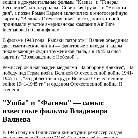
вошли в документальные фильмы "Кавказ" и "Генерал
Леселидзе", киножурналы "Советская Грузия" и "Новости
дня", а позже Роман Кармен включил их в многосерийную
картину "Великая Отечественная", в создании которой
принимали участие американская компания Air Time
International и Совинфильм.
В фильме 1943 года "Рыбаки-патриоты" Валиев объединил
две тематические линии — фронтовые эпизоды и кадры,
показывающие будни тружеников тыла, а в 1945-м снял
картину "Возвращение с Победой".
Режиссер был награжден медалями "За оборону Кавказа", "За
победу над Германией в Великой Отечественной войне 1941-
1945 гг.", "За доблестный труд в Великой Отечественной
войне 1941-1945 гг." и орденом Отечественной войны II
степени.
"Ушба" и "Фатима" — самые
известные фильмы Владимира
Валиева
В 1946 году на Тбилисской киностудии режиссер создал
документальный фильм "Ушба" в память об известном