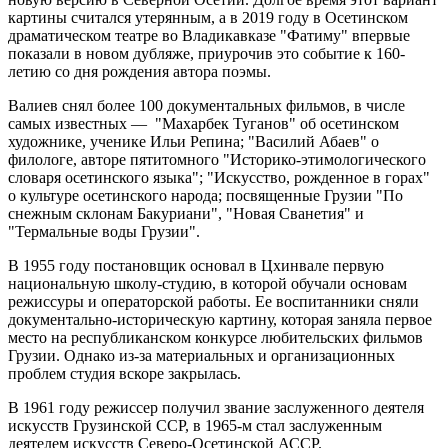
картины считался утерянным, а в 2019 году в Осетинском
драматическом театре во Владикавказе "Фатиму" впервые
показали в новом дубляже, приурочив это событие к 160-
летию со дня рождения автора поэмы.
Валиев снял более 100 документальных фильмов, в числе
самых известных — "Махарбек Туганов" об осетинском
художнике, ученике Ильи Репина; "Василий Абаев" о
филологе, авторе пятитомного "Историко-этимологического
словаря осетинского языка"; "Искусство, рожденное в горах"
о культуре осетинского народа; посвященные Грузии "По
снежным склонам Бакуриани", "Новая Сванетия" и
"Термальные воды Грузии".
В 1955 году постановщик основал в Цхинвале первую
национальную школу-студию, в которой обучали основам
режиссуры и операторской работы. Ее воспитанники сняли
документально-историческую картину, которая заняла первое
место на республиканском конкурсе любительских фильмов
Грузии. Однако из-за материальных и организационных
проблем студия вскоре закрылась.
В 1961 году режиссер получил звание заслуженного деятеля
искусств Грузинской ССР, в 1965-м стал заслуженным
деятелем искусств Северо-Осетинской АССР.