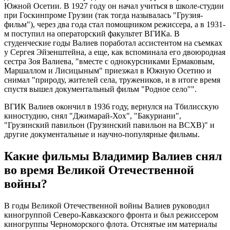
Южной Осетии. В 1927 году он начал учиться в школе-студии
при Госкинпроме Грузии (так тогда называлась "Грузия-
фильм"), через два года стал помощником режиссера, а в 1931-
м поступил на операторский факультет ВГИКа. В
студенческие годы Валиев поработал ассистентом на съемках
у Сергея Эйзенштейна, а еще, как вспоминала его двоюродная
сестра Зоя Валиева, "вместе с однокурсниками Ермаковым,
Маршаллом и Лисицыным" приезжал в Южную Осетию и
снимал "природу, жителей села, тружеников, и в итоге время
спустя вышел документальный фильм "Родное село"".
ВГИК Валиев окончил в 1936 году, вернулся на Тбилисскую
киностудию, снял "Джимарай-Хох", "Бакуриани",
"Грузинский павильон (Грузинский павильон на ВСХВ)" и
другие документальные и научно-популярные фильмы.
Какие фильмы Владимир Валиев снял
во время Великой Отечественной
войны?
В годы Великой Отечественной войны Валиев руководил
киногруппой Северо-Кавказского фронта и был режиссером
киногруппы Черноморского флота. Отснятые им материалы