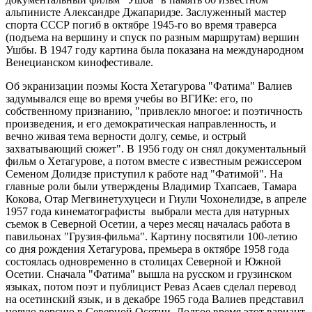
альпинисте Александре Джапаридзе. Заслуженный мастер
спорта СССР погиб в октябре 1945-го во время траверса
(подъема на вершину и спуск по разным маршрутам) вершин
Ушбы. В 1947 году картина была показана на международном
Венецианском кинофестивале.
Об экранизации поэмы Коста Хетагурова "Фатима" Валиев
задумывался еще во время учебы во ВГИКе: его, по
собственному признанию, "привлекло многое: и поэтичность
произведения, и его демократическая направленность, и
вечно живая тема верности долгу, семье, и острый
захватывающий сюжет". В 1956 году он снял документальный
фильм о Хетагурове, а потом вместе с известным режиссером
Семеном Долидзе приступил к работе над "Фатимой". На
главные роли были утверждены Владимир Тхапсаев, Тамара
Кокова, Отар Мегвинетухуцеси и Гиули Чохонелидзе, в апреле
1957 года кинематографисты выбрали места для натурных
съемок в Северной Осетии, а через месяц началась работа в
павильонах "Грузия-фильма". Картину посвятили 100-летию
со дня рождения Хетагурова, премьера в октябре 1958 года
состоялась одновременно в столицах Северной и Южной
Осетии. Сначала "Фатима" вышла на русском и грузинском
языках, потом поэт и публицист Реваз Асаев сделал перевод
на осетинский язык, и в декабре 1965 года Валиев представил
новую версию в Северной Осетии. Долгое время этот вариант