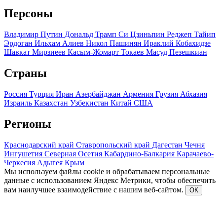
Персоны
Владимир Путин
Дональд Трамп
Си Цзиньпин
Реджеп Тайип
Эрдоган
Ильхам Алиев
Никол Пашинян
Ираклий Кобахидзе
Шавкат Мирзиеев
Касым-Жомарт Токаев
Масуд Пезешкиан
Страны
Россия
Турция
Иран
Азербайджан
Армения
Грузия
Абхазия
Израиль
Казахстан
Узбекистан
Китай
США
Регионы
Краснодарский край
Ставропольский край
Дагестан
Чечня
Ингушетия
Северная Осетия
Кабардино-Балкария
Карачаево-
Черкесия
Адыгея
Крым
Мы используем файлы cookie и обрабатываем персональные
данные с использованием Яндекс Метрики, чтобы обеспечить
вам наилучшее взаимодействие с нашим веб-сайтом.
ОК