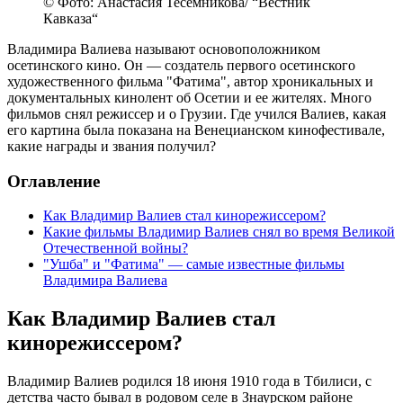
© Фото: Анастасия Тесемникова/ “Вестник
Кавказа“
Владимира Валиева называют основоположником
осетинского кино. Он — создатель первого осетинского
художественного фильма "Фатима", автор хроникальных и
документальных кинолент об Осетии и ее жителях. Много
фильмов снял режиссер и о Грузии. Где учился Валиев, какая
его картина была показана на Венецианском кинофестивале,
какие награды и звания получил?
Оглавление
Как Владимир Валиев стал кинорежиссером?
Какие фильмы Владимир Валиев снял во время Великой
Отечественной войны?
"Ушба" и "Фатима" — самые известные фильмы
Владимира Валиева
Как Владимир Валиев стал
кинорежиссером?
Владимир Валиев родился 18 июня 1910 года в Тбилиси, с
детства часто бывал в родовом селе в Знаурском районе