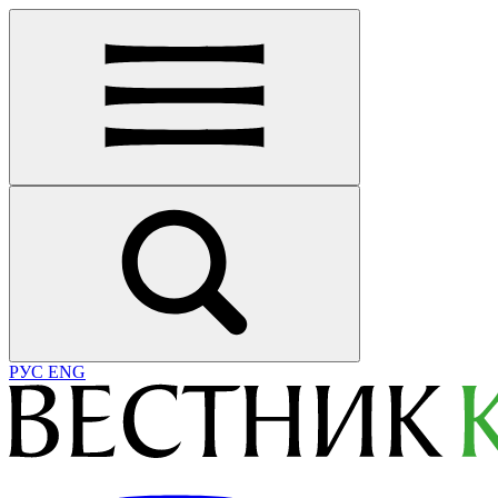
РУС
ENG