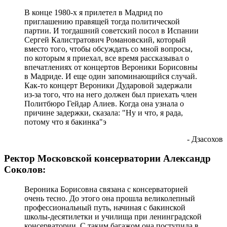
В конце 1980-х я прилетел в Мадрид по
приглашению правящей тогда политической
партии. И тогдашний советский посол в Испании
Сергей Калистратович Романовский, который
вместо того, чтобы обсуждать со мной вопросы,
по которым я приехал, все время рассказывал о
впечатлениях от концертов Вероники Борисовны
в Мадриде. И еще один запоминающийся случай.
Как-то концерт Вероники Дударовой задержали
из-за того, что на него должен был приехать член
Политбюро Гейдар Алиев. Когда она узнала о
причине задержки, сказала: "Ну и что, я рада,
потому что я бакинка"э
- Дзасохов
Ректор Московской консерватории Александр
Соколов:
Вероника Борисовна связана с консерваторией
очень тесно. До этого она прошла великолепный
профессиональный путь, начиная с бакинской
школы-десятилетки и училища при ленинградской
консерватории. С таким багажом она поступила в