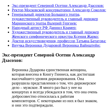
Экс-президент Северной Осетии Александр Дзасохов:
Ректор Московской консерватории Александр Соколов:
Генеральный директор Большого театра,
художественный руководитель и главный дирижер
Мариинского театра Валерий Гергиев:
Народный артист РФ Даниил Крамер:
Художественный руководитель и главный дирижер
Женского симфонического оркестра Ксения Жарко:
Доктор искусствоведения, профессор Татьяна Батагова:
Внучка Вероники Дударовой Вероника Вайнштейн:
Экс-президент Северной Осетии Александр
Дзасохов:
Вероника Дударова единственная женщина,
которая внесена в Книгу Гиннеса, как достигшая
высочайшего уровня дирижирования. Она
разрушила представления о том, что дирижерское
дело – мужское. Я много раз был у нее на
концертах и всегда убеждался в том, что она очень
добросовестно относилась к работам
композиторов. С некоторыми из них я был знаком,
и они это подтверждали.