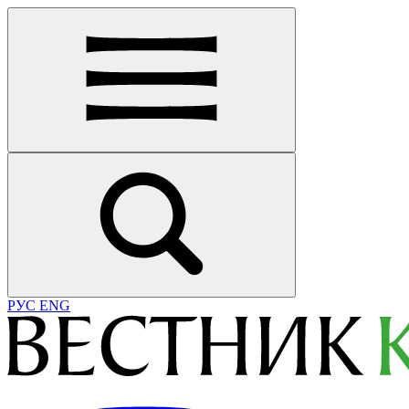
РУС
ENG