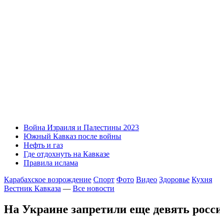
Война Израиля и Палестины 2023
Южный Кавказ после войны
Нефть и газ
Где отдохнуть на Кавказе
Правила ислама
Карабахское возрождение
Спорт
Фото
Видео
Здоровье
Кухня
Вестник Кавказа
—
Все новости
На Украине запретили еще девять росс