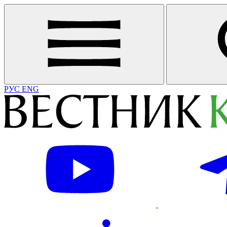
РУС
ENG