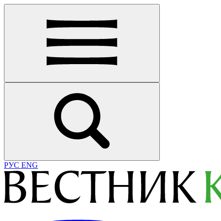
РУС
ENG