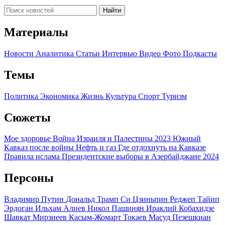
Найти
Материалы
Новости
Аналитика
Статьи
Интервью
Видео
Фото
Подкасты
Темы
Политика
Экономика
Жизнь
Культура
Спорт
Туризм
Сюжеты
Мое здоровье
Война Израиля и Палестины 2023
Южный
Кавказ после войны
Нефть и газ
Где отдохнуть на Кавказе
Правила ислама
Президентские выборы в Азербайджане 2024
Персоны
Владимир Путин
Дональд Трамп
Си Цзиньпин
Реджеп Тайип
Эрдоган
Ильхам Алиев
Никол Пашинян
Ираклий Кобахидзе
Шавкат Мирзиеев
Касым-Жомарт Токаев
Масуд Пезешкиан