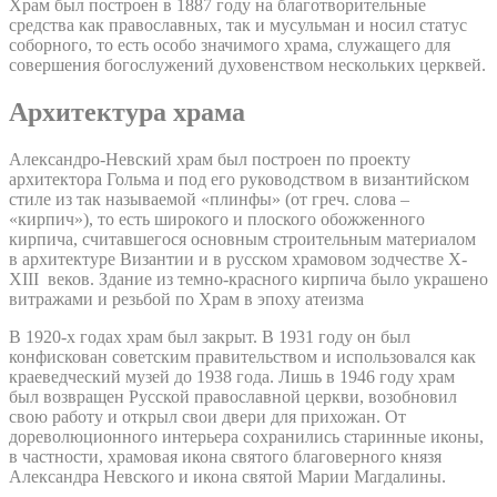
Храм был построен в 1887 году на благотворительные
средства как православных, так и мусульман и носил статус
соборного, то есть особо значимого храма, служащего для
совершения богослужений духовенством нескольких церквей.
Архитектура храма
Александро-Невский храм был построен по проекту
архитектора Гольма и под его руководством в византийском
стиле из так называемой «плинфы» (от греч. слова –
«кирпич»), то есть широкого и плоского обожженного
кирпича, считавшегося основным строительным материалом
в архитектуре Византии и в русском храмовом зодчестве X-
XIII веков. Здание из темно-красного кирпича было украшено
витражами и резьбой по Храм в эпоху атеизма
В 1920-х годах храм был закрыт. В 1931 году он был
конфискован советским правительством и использовался как
краеведческий музей до 1938 года. Лишь в 1946 году храм
был возвращен Русской православной церкви, возобновил
свою работу и открыл свои двери для прихожан. От
дореволюционного интерьера сохранились старинные иконы,
в частности, храмовая икона святого благоверного князя
Александра Невского и икона святой Марии Магдалины.