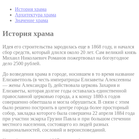
История храма
Архитектура храма
Значение храма
История храма
Идея его строительства зародилась еще в 1868 году, и начался
сбор средств, который длился около 20 лет. Сам великий князь
Михаил Николаевич Романов пожертвовал на богоугодное
дело 2500 рублей.
До возведения храма в городе, носившем в то время название
Елизаветполь (в честь императрицы Елизаветы Алексеевны
— жены Александра I), действовала церковь Захария и
Елизаветы, которая долгие годы оставалась единственной
православной церковью города, а к концу 1880-х годов
совершенно обветшала и могла обрушиться. В связи с этим
было решено построить в центре города более просторный
собор, закладка которого была совершена 22 апреля 1884 года
при участии экзарха Грузии Павла и при большом стечении
местного населения, состоящего из людей разных
национальностей, сословий и вероисповеданий.