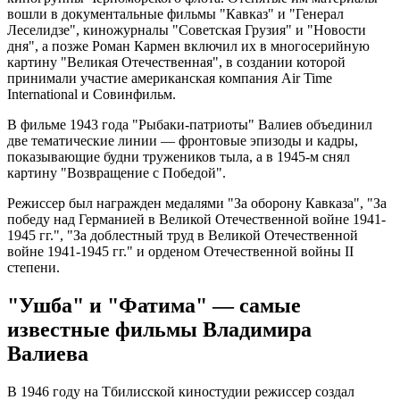
вошли в документальные фильмы "Кавказ" и "Генерал
Леселидзе", киножурналы "Советская Грузия" и "Новости
дня", а позже Роман Кармен включил их в многосерийную
картину "Великая Отечественная", в создании которой
принимали участие американская компания Air Time
International и Совинфильм.
В фильме 1943 года "Рыбаки-патриоты" Валиев объединил
две тематические линии — фронтовые эпизоды и кадры,
показывающие будни тружеников тыла, а в 1945-м снял
картину "Возвращение с Победой".
Режиссер был награжден медалями "За оборону Кавказа", "За
победу над Германией в Великой Отечественной войне 1941-
1945 гг.", "За доблестный труд в Великой Отечественной
войне 1941-1945 гг." и орденом Отечественной войны II
степени.
"Ушба" и "Фатима" — самые
известные фильмы Владимира
Валиева
В 1946 году на Тбилисской киностудии режиссер создал