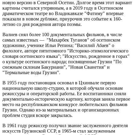
новую версию в Северной Осетии. Долгое время этот вариант
картины считался утерянным, а в 2019 году в Осетинском
драматическом театре во Владикавказе "Фатиму" впервые
показали в новом дубляже, приурочив это событие к 160-
летию со дня рождения автора поэмы.
Валиев снял более 100 документальных фильмов, в числе
самых известных — "Махарбек Туганов" об осетинском
художнике, ученике Ильи Репина; "Василий Абаев" о
филологе, авторе пятитомного "Историко-этимологического
словаря осетинского языка"; "Искусство, рожденное в горах"
о культуре осетинского народа; посвященные Грузии "По
снежным склонам Бакуриани", "Новая Сванетия" и
"Термальные воды Грузии".
В 1955 году постановщик основал в Цхинвале первую
национальную школу-студию, в которой обучали основам
режиссуры и операторской работы. Ее воспитанники сняли
документально-историческую картину, которая заняла первое
место на республиканском конкурсе любительских фильмов
Грузии. Однако из-за материальных и организационных
проблем студия вскоре закрылась.
В 1961 году режиссер получил звание заслуженного деятеля
искусств Грузинской ССР, в 1965-м стал заслуженным