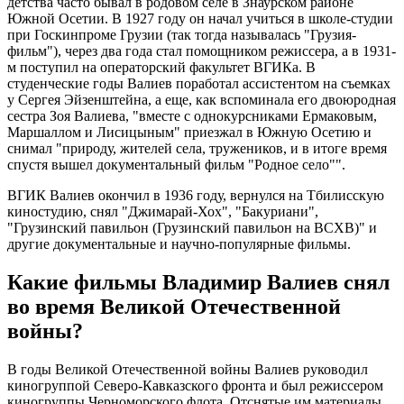
детства часто бывал в родовом селе в Знаурском районе
Южной Осетии. В 1927 году он начал учиться в школе-студии
при Госкинпроме Грузии (так тогда называлась "Грузия-
фильм"), через два года стал помощником режиссера, а в 1931-
м поступил на операторский факультет ВГИКа. В
студенческие годы Валиев поработал ассистентом на съемках
у Сергея Эйзенштейна, а еще, как вспоминала его двоюродная
сестра Зоя Валиева, "вместе с однокурсниками Ермаковым,
Маршаллом и Лисицыным" приезжал в Южную Осетию и
снимал "природу, жителей села, тружеников, и в итоге время
спустя вышел документальный фильм "Родное село"".
ВГИК Валиев окончил в 1936 году, вернулся на Тбилисскую
киностудию, снял "Джимарай-Хох", "Бакуриани",
"Грузинский павильон (Грузинский павильон на ВСХВ)" и
другие документальные и научно-популярные фильмы.
Какие фильмы Владимир Валиев снял
во время Великой Отечественной
войны?
В годы Великой Отечественной войны Валиев руководил
киногруппой Северо-Кавказского фронта и был режиссером
киногруппы Черноморского флота. Отснятые им материалы