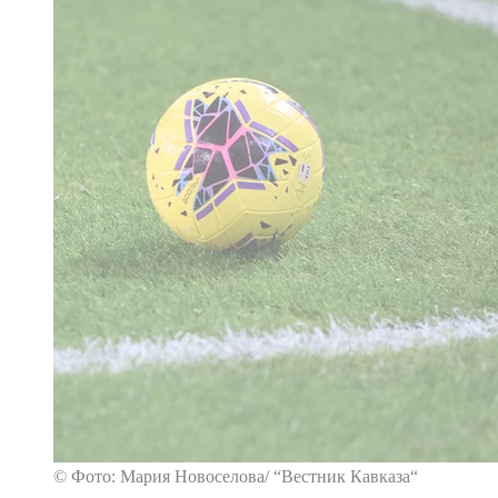
© Фото: Мария Новоселова/ “Вестник Кавказа“