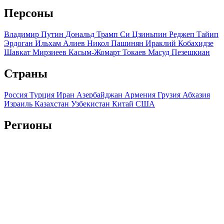
Персоны
Владимир Путин
Дональд Трамп
Си Цзиньпин
Реджеп Тайип
Эрдоган
Ильхам Алиев
Никол Пашинян
Ираклий Кобахидзе
Шавкат Мирзиеев
Касым-Жомарт Токаев
Масуд Пезешкиан
Страны
Россия
Турция
Иран
Азербайджан
Армения
Грузия
Абхазия
Израиль
Казахстан
Узбекистан
Китай
США
Регионы
Краснодарский край
Ставропольский край
Дагестан
Чечня
Ингушетия
Северная Осетия
Кабардино-Балкария
Карачаево-
Черкесия
Адыгея
Крым
Мы используем файлы cookie и обрабатываем персональные
данные с использованием Яндекс Метрики, чтобы обеспечить
вам наилучшее взаимодействие с нашим веб-сайтом.
ОК