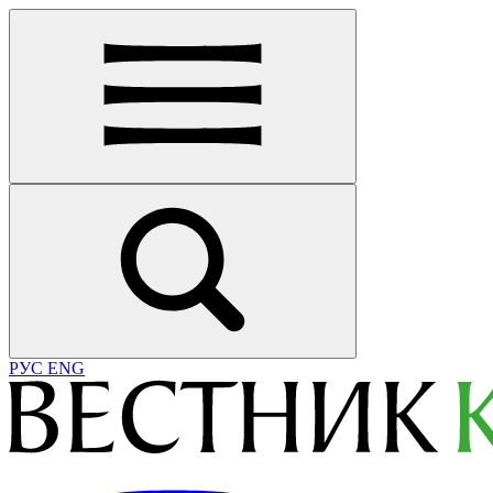
РУС
ENG