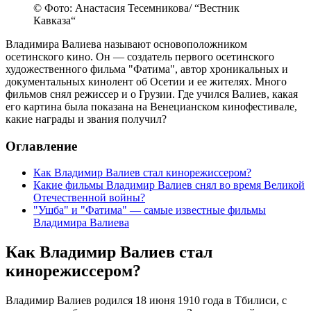
© Фото: Анастасия Тесемникова/ “Вестник
Кавказа“
Владимира Валиева называют основоположником
осетинского кино. Он — создатель первого осетинского
художественного фильма "Фатима", автор хроникальных и
документальных кинолент об Осетии и ее жителях. Много
фильмов снял режиссер и о Грузии. Где учился Валиев, какая
его картина была показана на Венецианском кинофестивале,
какие награды и звания получил?
Оглавление
Как Владимир Валиев стал кинорежиссером?
Какие фильмы Владимир Валиев снял во время Великой
Отечественной войны?
"Ушба" и "Фатима" — самые известные фильмы
Владимира Валиева
Как Владимир Валиев стал
кинорежиссером?
Владимир Валиев родился 18 июня 1910 года в Тбилиси, с