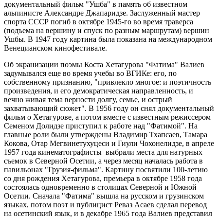
документальный фильм "Ушба" в память об известном
альпинисте Александре Джапаридзе. Заслуженный мастер
спорта СССР погиб в октябре 1945-го во время траверса
(подъема на вершину и спуск по разным маршрутам) вершин
Ушбы. В 1947 году картина была показана на международном
Венецианском кинофестивале.
Об экранизации поэмы Коста Хетагурова "Фатима" Валиев
задумывался еще во время учебы во ВГИКе: его, по
собственному признанию, "привлекло многое: и поэтичность
произведения, и его демократическая направленность, и
вечно живая тема верности долгу, семье, и острый
захватывающий сюжет". В 1956 году он снял документальный
фильм о Хетагурове, а потом вместе с известным режиссером
Семеном Долидзе приступил к работе над "Фатимой". На
главные роли были утверждены Владимир Тхапсаев, Тамара
Кокова, Отар Мегвинетухуцеси и Гиули Чохонелидзе, в апреле
1957 года кинематографисты выбрали места для натурных
съемок в Северной Осетии, а через месяц началась работа в
павильонах "Грузия-фильма". Картину посвятили 100-летию
со дня рождения Хетагурова, премьера в октябре 1958 года
состоялась одновременно в столицах Северной и Южной
Осетии. Сначала "Фатима" вышла на русском и грузинском
языках, потом поэт и публицист Реваз Асаев сделал перевод
на осетинский язык, и в декабре 1965 года Валиев представил