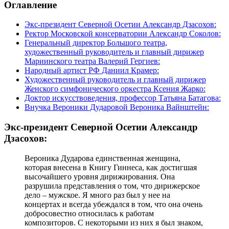
Оглавление
Экс-президент Северной Осетии Александр Дзасохов:
Ректор Московской консерватории Александр Соколов:
Генеральный директор Большого театра,
художественный руководитель и главный дирижер
Мариинского театра Валерий Гергиев:
Народный артист РФ Даниил Крамер:
Художественный руководитель и главный дирижер
Женского симфонического оркестра Ксения Жарко:
Доктор искусствоведения, профессор Татьяна Батагова:
Внучка Вероники Дударовой Вероника Вайнштейн:
Экс-президент Северной Осетии Александр
Дзасохов:
Вероника Дударова единственная женщина,
которая внесена в Книгу Гиннеса, как достигшая
высочайшего уровня дирижирования. Она
разрушила представления о том, что дирижерское
дело – мужское. Я много раз был у нее на
концертах и всегда убеждался в том, что она очень
добросовестно относилась к работам
композиторов. С некоторыми из них я был знаком,