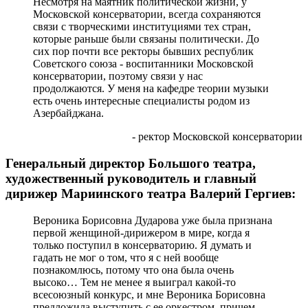
Несмотря на маятник политической жизни, у
Московской консерватории, всегда сохраняются
связи с творческими институциями тех стран,
которые раньше были связаны политически. До
сих пор почти все ректоры бывших республик
Советского союза - воспитанники Московской
консерватории, поэтому связи у нас
продолжаются. У меня на кафедре теории музыки
есть очень интересные специалисты родом из
Азербайджана.
- ректор Московской консерватории
Генеральный директор Большого театра,
художественный руководитель и главный
дирижер Мариинского театра Валерий Гергиев:
Вероника Борисовна Дударова уже была признана
первой женщиной-дирижером в мире, когда я
только поступил в консерваторию. Я думать и
гадать не мог о том, что я с ней вообще
познакомлюсь, потому что она была очень
высоко… Тем не менее я выиграл какой-то
всесоюзный конкурс, и мне Вероника Борисовна
предложила выступить с ее оркестром, причем