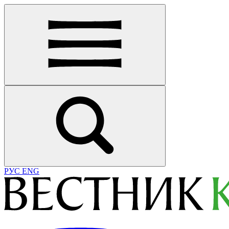
РУС
ENG