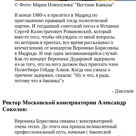
© Фото: Мария Новоселова/ "Вестник Кавказа"
В конце 1980-х я прилетел в Мадрид по
приглашению правящей тогда политической
партии. И тогдашний советский посол в Испании
Сергей Калистратович Романовский, который
вместо того, чтобы обсуждать со мной вопросы,
по которым я приехал, все время рассказывал о
впечатлениях от концертов Вероники Борисовны
в Мадриде. И еще один запоминающийся случай.
Как-то концерт Вероники Дударовой задержали
из-за того, что на него должен был приехать член
Политбюро Гейдар Алиев. Когда она узнала о
причине задержки, сказала: "Ну и что, я рада,
потому что я бакинка"э
- Дзасохов
Ректор Московской консерватории Александр
Соколов:
Вероника Борисовна связана с консерваторией
очень тесно. До этого она прошла великолепный
профессиональный путь, начиная с бакинской