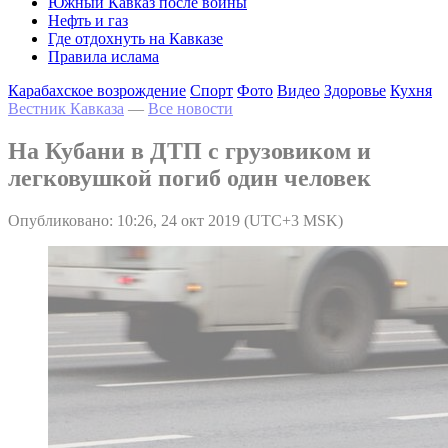
Южный Кавказ после войны
Нефть и газ
Где отдохнуть на Кавказе
Правила ислама
Карабахское возрождение
Спорт
Фото
Видео
Здоровье
Кухня
Вестник Кавказа
—
Все новости
На Кубани в ДТП с грузовиком и
легковушкой погиб один человек
Опубликовано: 10:26, 24 окт 2019 (UTC+3 MSK)