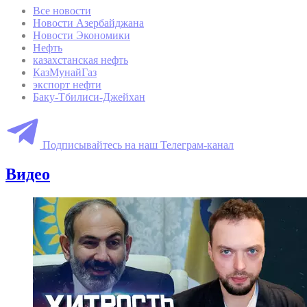
Все новости
Новости Азербайджана
Новости Экономики
Нефть
казахстанская нефть
КазМунайГаз
экспорт нефти
Баку-Тбилиси-Джейхан
Подписывайтесь на наш Телеграм-канал
Видео