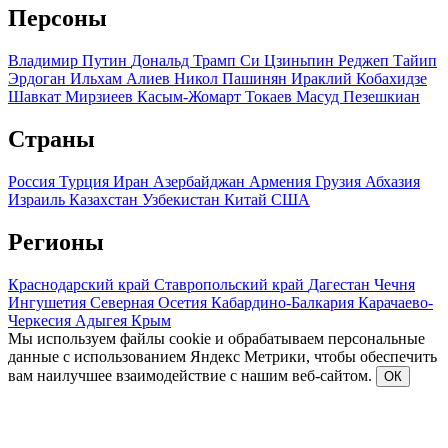
Персоны
Владимир Путин
Дональд Трамп
Си Цзиньпин
Реджеп Тайип
Эрдоган
Ильхам Алиев
Никол Пашинян
Ираклий Кобахидзе
Шавкат Мирзиеев
Касым-Жомарт Токаев
Масуд Пезешкиан
Страны
Россия
Турция
Иран
Азербайджан
Армения
Грузия
Абхазия
Израиль
Казахстан
Узбекистан
Китай
США
Регионы
Краснодарский край
Ставропольский край
Дагестан
Чечня
Ингушетия
Северная Осетия
Кабардино-Балкария
Карачаево-
Черкесия
Адыгея
Крым
Мы используем файлы cookie и обрабатываем персональные
данные с использованием Яндекс Метрики, чтобы обеспечить
вам наилучшее взаимодействие с нашим веб-сайтом.
ОК