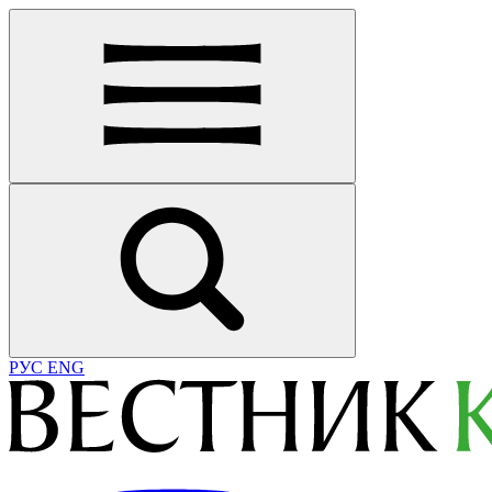
РУС
ENG