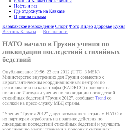
Южный Кавказ после войны
Нефть и газ
Где отдохнуть на Кавказе
Правила ислама
Карабахское возрождение
Спорт
Фото
Видео
Здоровье
Кухня
Вестник Кавказа
—
Все новости
НАТО начало в Грузии учения по
ликвидации последствий стихийных
бедствий
Опубликовано: 19:56, 23 сен 2012 (UTC+3 MSK)
Министерство внутренних дел Грузии совместно с
Евроатлантическим координационным центром по
реагированию на катастрофы (EADRCC) проводит на
полигоне Иаглуджи учения по ликвидации последствий
стихийных бедствий "Грузия 2012", сообщает
Trend
со
ссылкой на пресс-службу МВД страны.
"Учения "Грузия 2012" дадут возможность странам НАТО и
их партнерам отработать на практике действия по
ликвидации последствий стихийных бедствий и улучшить
координацию между странами в подобных ситуациях", -