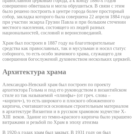
православной церковью города, а к концу 1880-х годов
совершенно обветшала и могла обрушиться. В связи с этим
было решено построить в центре города более просторный
собор, закладка которого была совершена 22 апреля 1884 года
при участии экзарха Грузии Павла и при большом стечении
местного населения, состоящего из людей разных
национальностей, сословий и вероисповеданий.
Храм был построен в 1887 году на благотворительные
средства как православных, так и мусульман и носил статус
соборного, то есть особо значимого храма, служащего для
совершения богослужений духовенством нескольких церквей.
Архитектура храма
Александро-Невский храм был построен по проекту
архитектора Гольма и под его руководством в византийском
стиле из так называемой «плинфы» (от греч. слова –
«кирпич»), то есть широкого и плоского обожженного
кирпича, считавшегося основным строительным материалом
в архитектуре Византии и в русском храмовом зодчестве X-
XIII веков. Здание из темно-красного кирпича было украшено
витражами и резьбой по Храм в эпоху атеизма
В 1920-х годах храм был закрыт. В 1931 году он был