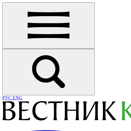
РУС
ENG