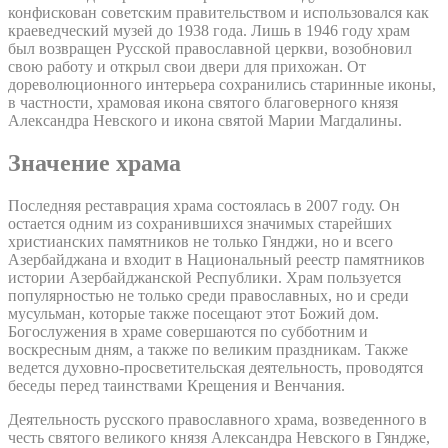
конфискован советским правительством и использовался как
краеведческий музей до 1938 года. Лишь в 1946 году храм
был возвращен Русской православной церкви, возобновил
свою работу и открыл свои двери для прихожан. От
дореволюционного интерьера сохранились старинные иконы,
в частности, храмовая икона святого благоверного князя
Александра Невского и икона святой Марии Магдалины.
Значение храма
Последняя реставрация храма состоялась в 2007 году. Он
остается одним из сохранившихся значимых старейших
христианских памятников не только Гянджи, но и всего
Азербайджана и входит в Национальный реестр памятников
истории Азербайджанской Республики. Храм пользуется
популярностью не только среди православных, но и среди
мусульман, которые также посещают этот Божий дом.
Богослужения в храме совершаются по субботним и
воскресным дням, а также по великим праздникам. Также
ведется духовно-просветительская деятельность, проводятся
беседы перед таинствами Крещения и Венчания.
Деятельность русского православного храма, возведенного в
честь святого великого князя Александра Невского в Гяндже,