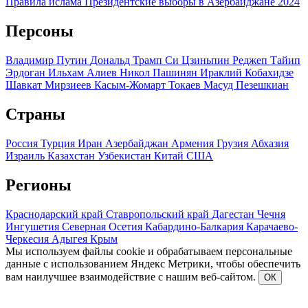
Правила ислама
Президентские выборы в Азербайджане 2024
Персоны
Владимир Путин
Дональд Трамп
Си Цзиньпин
Реджеп Тайип
Эрдоган
Ильхам Алиев
Никол Пашинян
Ираклий Кобахидзе
Шавкат Мирзиеев
Касым-Жомарт Токаев
Масуд Пезешкиан
Страны
Россия
Турция
Иран
Азербайджан
Армения
Грузия
Абхазия
Израиль
Казахстан
Узбекистан
Китай
США
Регионы
Краснодарский край
Ставропольский край
Дагестан
Чечня
Ингушетия
Северная Осетия
Кабардино-Балкария
Карачаево-
Черкесия
Адыгея
Крым
Мы используем файлы cookie и обрабатываем персональные
данные с использованием Яндекс Метрики, чтобы обеспечить
вам наилучшее взаимодействие с нашим веб-сайтом.
ОК