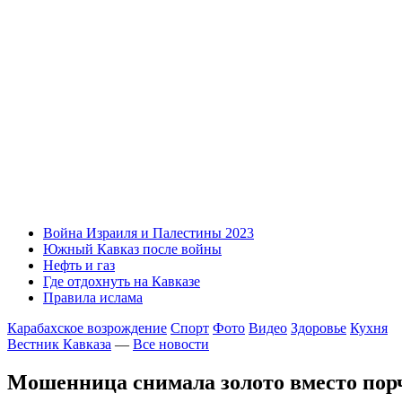
Война Израиля и Палестины 2023
Южный Кавказ после войны
Нефть и газ
Где отдохнуть на Кавказе
Правила ислама
Карабахское возрождение
Спорт
Фото
Видео
Здоровье
Кухня
Вестник Кавказа
—
Все новости
Мошенница снимала золото вместо пор