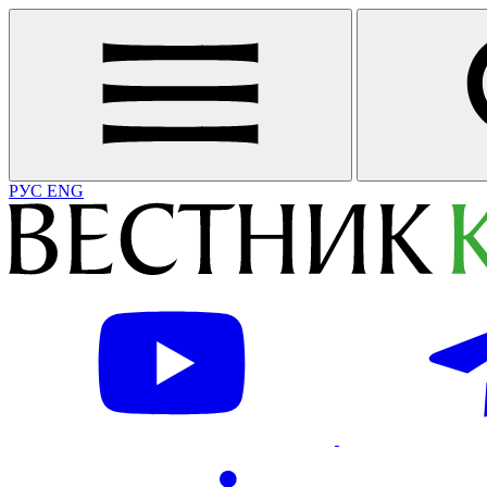
РУС
ENG