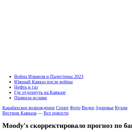
Война Израиля и Палестины 2023
Южный Кавказ после войны
Нефть и газ
Где отдохнуть на Кавказе
Правила ислама
Карабахское возрождение
Спорт
Фото
Видео
Здоровье
Кухня
Вестник Кавказа
—
Все новости
Moody's скорректировало прогноз по б