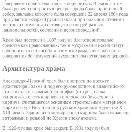
совершенно обветшала и могла обрушиться. В связи с этим
было решено построить в центре города более просторный
собор, закладка которого была совершена 22 апреля 1884 года
при участии экзарха Грузии Павла и при большом стечении
местного населения, состоящего из людей разных
национальностей, сословий и вероисповеданий.
Храм был построен в 1887 году на благотворительные
средства как православных, так и мусульман и носил статус
соборного, то есть особо значимого храма, служащего для
совершения богослужений духовенством нескольких церквей.
Архитектура храма
Александро-Невский храм был построен по проекту
архитектора Гольма и под его руководством в византийском
стиле из так называемой «плинфы» (от греч. слова –
«кирпич»), то есть широкого и плоского обожженного
кирпича, считавшегося основным строительным материалом
в архитектуре Византии и в русском храмовом зодчестве X-
XIII веков. Здание из темно-красного кирпича было украшено
витражами и резьбой по Храм в эпоху атеизма
В 1920-х годах храм был закрыт. В 1931 году он был