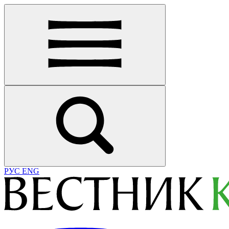
РУС
ENG