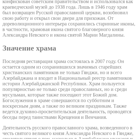
конфискован советским правительством и использовался как
краеведческий музей до 1938 года. Лишь в 1946 году храм
был возвращен Русской православной церкви, возобновил
свою работу и открыл свои двери для прихожан. От
дореволюционного интерьера сохранились старинные иконы,
в частности, храмовая икона святого благоверного князя
Александра Невского и икона святой Марии Магдалины.
Значение храма
Последняя реставрация храма состоялась в 2007 году. Он
остается одним из сохранившихся значимых старейших
христианских памятников не только Гянджи, но и всего
Азербайджана и входит в Национальный реестр памятников
истории Азербайджанской Республики. Храм пользуется
популярностью не только среди православных, но и среди
мусульман, которые также посещают этот Божий дом.
Богослужения в храме совершаются по субботним и
воскресным дням, а также по великим праздникам. Также
ведется духовно-просветительская деятельность, проводятся
беседы перед таинствами Крещения и Венчания.
Деятельность русского православного храма, возведенного в
честь святого великого князя Александра Невского в Гяндже,
свидетельствует о том, насколько в Азербайджане уважают и