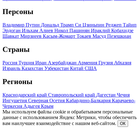
Персоны
Владимир Путин
Дональд Трамп
Си Цзиньпин
Реджеп Тайип
Эрдоган
Ильхам Алиев
Никол Пашинян
Ираклий Кобахидзе
Шавкат Мирзиеев
Касым-Жомарт Токаев
Масуд Пезешкиан
Страны
Россия
Турция
Иран
Азербайджан
Армения
Грузия
Абхазия
Израиль
Казахстан
Узбекистан
Китай
США
Регионы
Краснодарский край
Ставропольский край
Дагестан
Чечня
Ингушетия
Северная Осетия
Кабардино-Балкария
Карачаево-
Черкесия
Адыгея
Крым
Мы используем файлы cookie и обрабатываем персональные
данные с использованием Яндекс Метрики, чтобы обеспечить
вам наилучшее взаимодействие с нашим веб-сайтом.
ОК