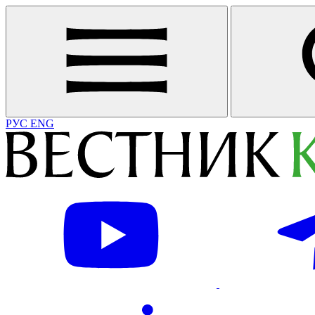
РУС
ENG