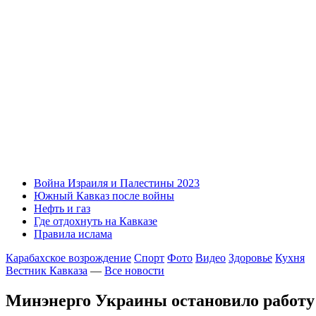
Война Израиля и Палестины 2023
Южный Кавказ после войны
Нефть и газ
Где отдохнуть на Кавказе
Правила ислама
Карабахское возрождение
Спорт
Фото
Видео
Здоровье
Кухня
Вестник Кавказа
—
Все новости
Минэнерго Украины остановило работу 